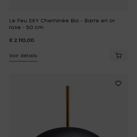
de
souhait
Le Feu SKY Cheminée Bio - Barre en or
rose - 50 cm
€ 2.110,00
Voir détails
Ajouter
Le
Feu
SKY
Chemin
Ajouter
Bio
Le
-
Feu
Barre
SKY
en
Cheminé
or
Bio
rose
-
-
Barre
50
en
cm
or