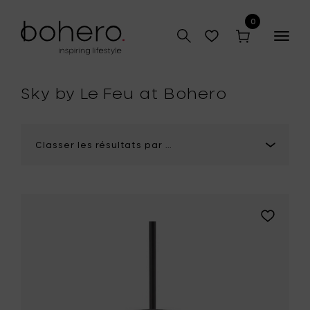
0
Togg
r
navig
que
Sky by Le Feu at Bohero
Ajouter
Le
Feu
SKY
Cheminé
Bio
-
Barre