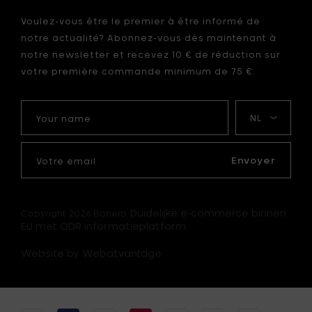
Voulez-vous être le premier à être informé de
notre actualité? Abonnez-vous dès maintenant à
notre newsletter et recevez 10 € de réduction sur
votre première commande minimum de 75 €.
Your
Ma
name
langue
Votre
email
Envoyer
Duidelijke e-commerce binnen
Copyright 2026 Bohero.
EU met ODR informatieplatform.
Website by Webatvantage