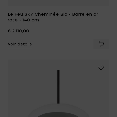
souhait
Le Feu SKY Cheminée Bio - Barre en or
rose - 140 cm
€ 2.110,00
Voir détails
Ajouter
Le
Feu
SKY
Chemin
Ajouter
Bio
Le
-
Feu
Barre
SKY
en
Cheminé
or
Bio
rose
-
-
Barre
140
noire
cm
-
à
50