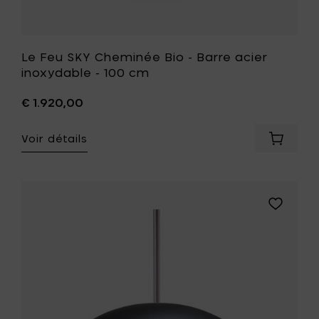
souhait
Le Feu SKY Cheminée Bio - Barre acier
inoxydable - 100 cm
€ 1.920,00
Voir détails
Ajouter
Le
Feu
SKY
Chemin
Ajouter
Bio
Le
-
Feu
Barre
SKY
acier
Cheminé
inoxyda
Bio
-
-
100
Barre
cm
acier