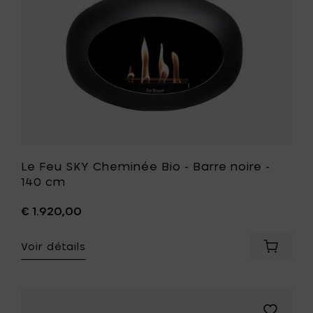
noire
votre
-
panier
140
cm
à
votre
liste
de
souhait
Le Feu SKY Cheminée Bio - Barre noire -
140 cm
€ 1.920,00
Voir détails
Ajouter
Le
Feu
SKY
Chemin
Ajouter