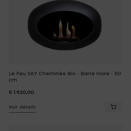
noire
-
50
cm
à
votre
liste
de
souhait
Le Feu SKY Cheminée Bio - Barre noire - 50
cm
€ 1.920,00
Voir détails
Ajouter
Le
Feu
SKY