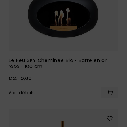
à
rose
votre
-
panier
100
cm
à
votre
liste
de
souhait
Le Feu SKY Cheminée Bio - Barre en or
rose - 100 cm
€ 2.110,00
Voir détails
Ajouter
Le
Feu
SKY
Chemin
Ajouter
Bio
Le