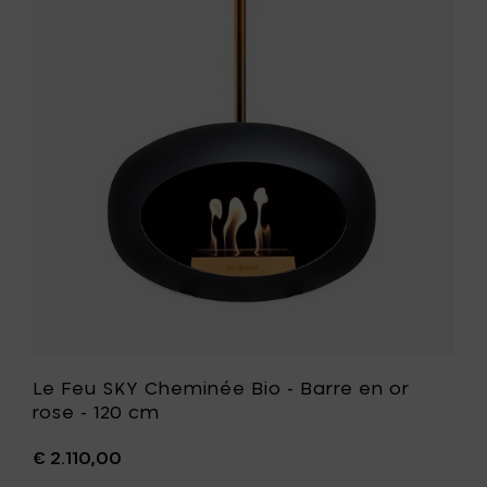
-
Feu
Barre
SKY
en
Cheminé
or
Bio
rose
-
-
Barre
100
en
cm
or
à
rose
votre
-
panier
120
cm
à
votre
liste
de
souhait
Le Feu SKY Cheminée Bio - Barre en or
rose - 120 cm
€ 2.110,00