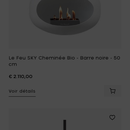
votre
cm
panier
à
votre
liste
de
souhait
Le Feu SKY Cheminée Bio - Barre noire - 50
cm
€ 2.110,00
Voir détails
Ajouter
Le
Feu
SKY
Chemin
Ajouter
Bio
Le
-
Feu