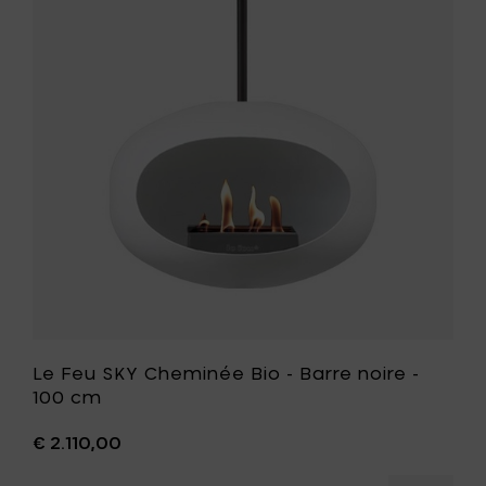
Barre
SKY
noire
Cheminé
-
Bio
50
-
cm
Barre
à
noire
votre
-
panier
100
cm
à
votre
liste
de
souhait
Le Feu SKY Cheminée Bio - Barre noire -
100 cm
€ 2.110,00