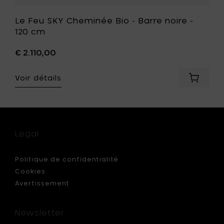
Le Feu SKY Cheminée Bio - Barre noire -
120 cm
€ 2.110,00
Voir détails
Ajouter
Le
Feu
SKY
Chemin
Bio
Legal
-
Barre
noire
Politique de confidentialité
-
Cookies
120
Avertissement
cm
à
votre
Newsletter
panier