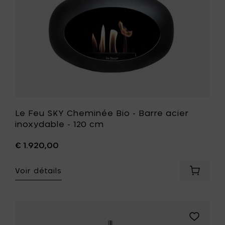
à
inoxydab
votre
-
panier
120
cm
à
votre
liste
de
souhait
Le Feu SKY Cheminée Bio - Barre acier
inoxydable - 120 cm
€ 1.920,00
Voir détails
Ajouter
Le
Feu
SKY
Chemin
Ajouter
Bio
Le