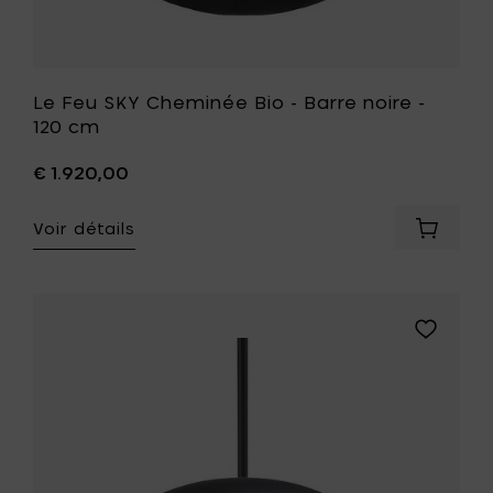
souhait
Le Feu SKY Cheminée Bio - Barre noire -
120 cm
€ 1.920,00
Voir détails
Ajouter
Le
Feu
SKY
Chemin
Ajouter
Bio
Le
-
Feu
Barre
SKY
noire
Cheminé
-
Bio
120
-
cm
Barre
à