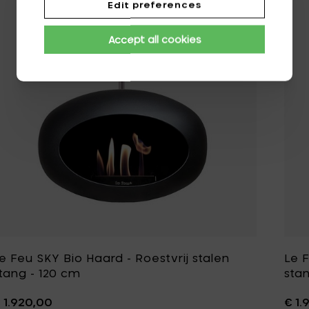
Edit preferences
Accept all cookies
e Feu SKY Bio Haard - Roestvrij stalen
Le F
tang - 120 cm
sta
 1.920,00
€ 1.