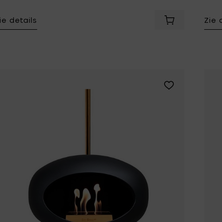
ie details
Zie 
Voeg Le Feu SK
Voeg Le Feu SKY