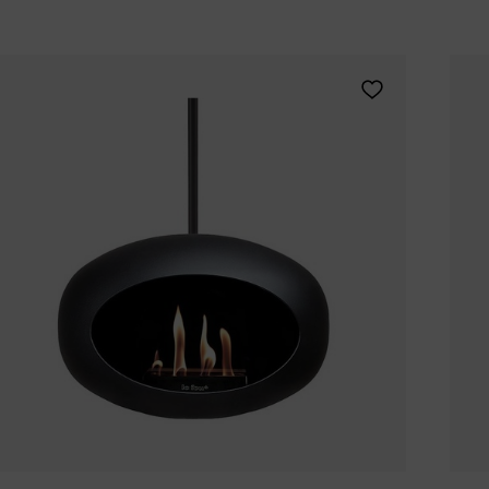
Tomorrowland
UMBROSA
Villa Styles
Vincent Van Duysen
Voeg Le Feu SKY
WMF
Wouters & Hendrix