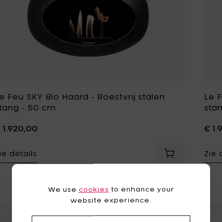
e Feu SKY Bio Haard - Roestvrij stalen
Le F
tang - 50 cm
sta
 1.920,00
€ 1.
ie details
Zie 
Voeg Le Feu SK
We use
cookies
to enhance your
website experience.
Voeg Le Feu SKY 