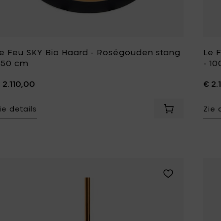
e Feu SKY Bio Haard - Roségouden stang
Le 
 50 cm
- 1
 2.110,00
€ 2.
ie details
Zie 
Voeg Le Feu S
Voeg Le Feu SKY