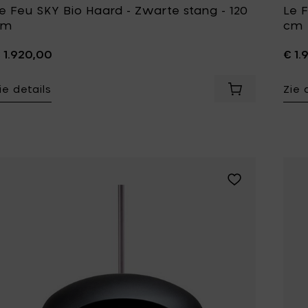
e Feu SKY Bio Haard - Zwarte stang - 120
Le 
cm
cm
 1.920,00
€ 1.
ie details
Zie 
Voeg Le Feu SK
Voeg Le Feu SKY 