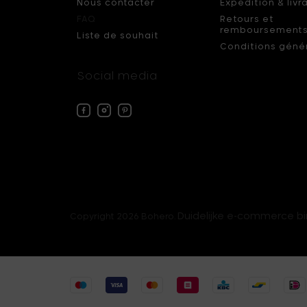
Nous contacter
Expédition & livr
FAQ
Retours et
remboursement
Liste de souhait
Conditions géné
Social media
Facebook
Instagram
Pinterest
Bohero
Bohero
Bohero
Duidelijke e-commerce b
Copyright 2026 Bohero.