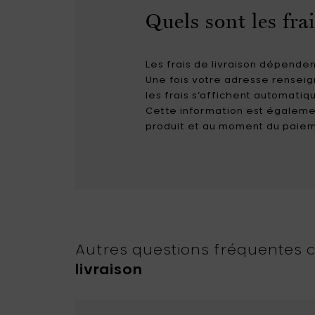
geoires pour oiseaux
Quels sont les frai
Catherine Lovatt
Eva Solo
e de bain
gies parfumées
dinage
Frédérick Gautier
Guzzini
irage
x & magnets
Les frais de livraison dépenden
soirs
Jansen+co
Kelly Wearstler
lier
Une fois votre adresse rensei
rdes
les frais s’affichent automati
Koziol
Le Feu
Cette information est égaleme
ies extérieures
produit et au moment du paie
LindDNA
LIZ.objets
Marie Michielssen
MARNI
MISSONI HOME
Mon Dada
NO/AN
Ottolenghi
Autres questions fréquentes
Patrick Paris
Peugeot
livraison
Q7 WALLET
Roger Van Damme
Serax
Sergio Herman