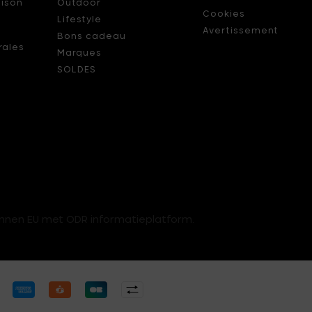
aison
Outdoor
Cookies
Lifestyle
s
Avertissement
Bons cadeau
rales
Marques
SOLDES
innen EU met ODR informatieplatform.