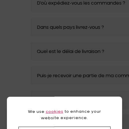
D’où expédiez-vous les commandes ?
Tomorrowland
UMBROSA
Villa Styles
Vincent Van Duysen
Dans quels pays livrez-vous ?
WMF
Wouters & Hendrix
Quel est le délai de livraison ?
Puis-je recevoir une partie de ma comm
Proposez-vous la livraison express ?
We use
cookies
to enhance your
website experience.
Puis-je choisir la date de livraison ?