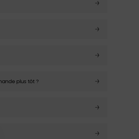
Uncharted
UNIK ANTWERP
Vitra
Waterl'eau
Zone Denmark
ande plus tôt ?