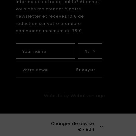
informé de notre actualité? Abonnez-
vous dès maintenant à notre
newsletter et recevez 10 € de
réduction sur votre première
commande minimum de 75 €.
Your
Ma
name
langue
Votre
email
Envoyer
Website by Webatvantage
Changer de devise
€ - EUR