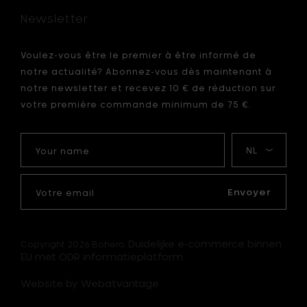
Newsletter
Voulez-vous être le premier à être informé de
notre actualité? Abonnez-vous dès maintenant à
notre newsletter et recevez 10 € de réduction sur
votre première commande minimum de 75 €.
Your
Ma
name
langue
Votre
email
Envoyer
Duidelijke e-commerce binnen
Copyright 2026 Bohero.
EU met ODR informatieplatform.
Website by Webatvantage