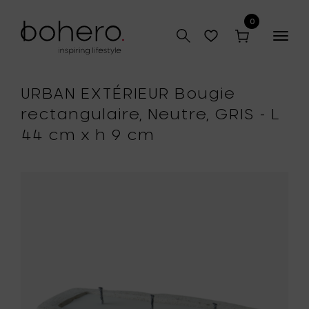
0
Togg
navig
URBAN EXTÉRIEUR Bougie
rectangulaire, Neutre, GRIS - L
44 cm x h 9 cm