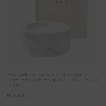
EUR
INTÉRIEUR
,
Bougie,
XL
Extra
Large,
Fire-
Me-
Up,
GRIS
-
Ø
27
cm
&
H
14
cm
Mon Dada URBAN INTÉRIEUR Bougie, XL
à
Extra Large, Fire-Me-Up, GRIS - Ø 27 cm & H
votre
14 cm
liste
de
Kč 4.584,43
t
souhait