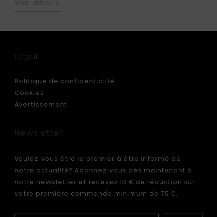
Voir détails
er
N
IEUR
e,
Legal
,
Politique de confidentialité
n
Cookies
Avertissement
,
Newsletter
Voulez-vous être le premier à être informé de
notre actualité? Abonnez-vous dès maintenant à
notre newsletter et recevez 10 € de réduction sur
votre première commande minimum de 75 €.
Your
Ma