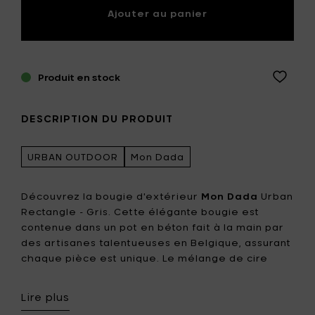
Ajouter au panier
Produit en stock
DESCRIPTION DU PRODUIT
URBAN OUTDOOR
Mon Dada
Découvrez la bougie d'extérieur
Mon Dada
Urban
Rectangle - Gris. Cette élégante bougie est
contenue dans un pot en béton fait à la main par
des artisanes talentueuses en Belgique, assurant
chaque pièce est unique. Le mélange de cire
minérale de haute qualité est conçu pour résister
à la fonte même en plein soleil, ce qui la rend
Lire plus
idéale pour une utilisation en extérieur. Sans