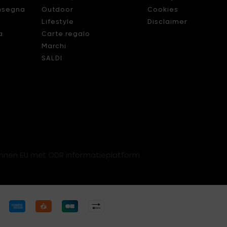
nsegna
Outdoor
Cookies
Lifestyle
Disclaimer
a
Carte regalo
Marchi
SALDI
innen EU met ODR informatieplatform.