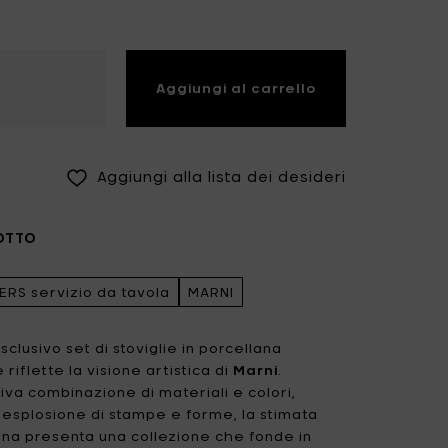
Fiskars Garden
Fiskars Home
Humble
Iittala
Aggiungi al carrello
Kickpack
Koen Van Guijze
LegnoArt
Likami
Aggiungi alla lista dei desideri
Maarten Baas
Marcel Wolterinck
Mastrad
Merci for Serax
OTTO
Muller Van Severen
Nendo by Valerie
Objects
RS servizio da tavola
MARNI
Paola Navone
Pascale Naessens
sclusivo set di stoviglie in porcellana
Piet Boon
Plan C
iflette la visione artistica di
Marni
.
tiva combinazione di materiali e colori,
Roos Van de Velde
San Pellegrino
esplosione di stampe e forme, la stimata
iana presenta una collezione che fonde in
Stelton
Studio Ottawa