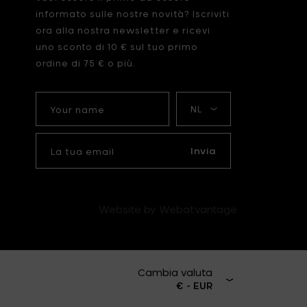
informato sulle nostre novità? Iscriviti
ora alla nostra newsletter e ricevi
uno sconto di 10 € sul tuo primo
ordine di 75 € o più.
Your
La
name
mia
lingua
La
tua
Invia
email
Website by Webatvantage
Cambia valuta
€ - EUR