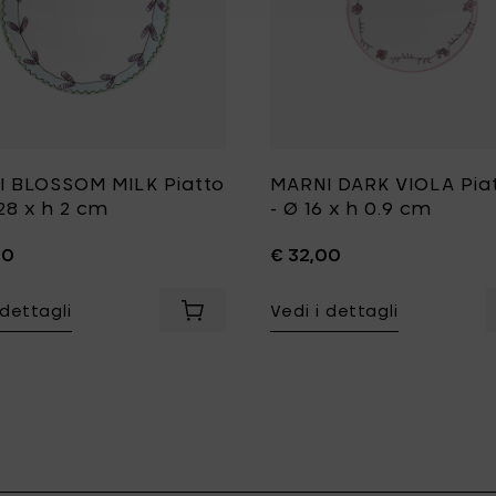
 BLOSSOM MILK Piatto
MARNI DARK VIOLA Pia
 28 x h 2 cm
- Ø 16 x h 0.9 cm
00
€ 32,00
 dettagli
Vedi i dettagli
IORE ROSA Ciotola bassa S - Ø 14 x h 4 cm al carrello
Aggiungi MARNI BLOSSOM MILK Piatto L 
ino - Ø 11.5 x h 5.5 cm al carrello