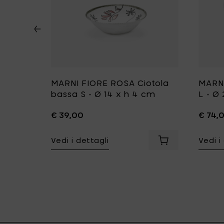
 Tazza
MARNI FIORE ROSA Ciotola
MARNI
ttino -
bassa S - Ø 14 x h 4 cm
L - Ø
€ 39,00
€ 74,
Vedi i dettagli
Vedi i
bassa M - Ø 18 x h 5.5 cm al carrello
Aggiungi MARNI F
Aggiungi MARNI ANEMONE MILK Tazza da caffè alta con piatt
x h 23cm al carrello