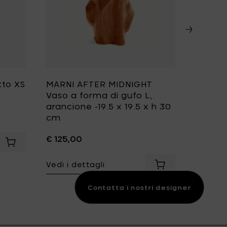
tto XS
MARNI AFTER MIDNIGHT
MARNI
Vaso a forma di gufo L,
Vaso a
arancione -19.5 x 19.5 x h 30
azzurro
cm
cm
€ 125,00
€ 125,
- Ø 28 x h 2 cm al carrello
Aggiungi MARNI DARK VIOLA Piatto XS - Ø 16 x h 0.9 cm al ca
Vedi i dettagli
Vedi i d
Aggiungi MARNI AFT
Contatta i nostri designer