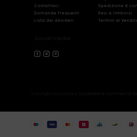
Contattaci
Spedizione & co
Domande Frequenti
Resi e rimborsi
Lista dei desideri
Termini di Vendit
Social media
Facebook
Instagram
Pinterest
Bohero
Bohero
Bohero
Duidelijke e-commerce b
Copyright 2026 Bohero.