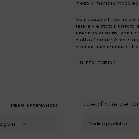
modo armonioso moda ed e
Tomorrowland
UMBROSA
Ogni pezzo all'interno del s
Villa Styles
Vincent Van Duysen
teiere – è stato illustrat
Creativo di Marni,
con un 
WMF
Wouters & Hendrix
motivo floreale è stato ap
mediante un processo di a
finale di smalto valorizza s
stoviglie.
Più informazioni
Il fascino distintivo della
leggermente asimmetriche
della porcellana rifinita 
colori, tra il malva, il teal
Specifiche del p
Questa sinfonia di colori r
MENO INFORMAZIONI
armoniosa tra diversi moti
un'energia accogliente e 
Codice prodotto
elgium
Chiudi selezione paese di conseg
'MIDNIGHT FLOWERS'
vi in