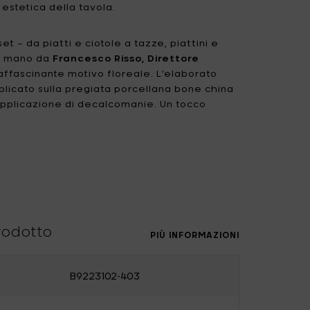
stetica della tavola.
Uncharted
UNIK ANTWERP
et – da piatti e ciotole a tazze, piattini e
Vitra
Waterl'eau
o a mano da
Francesco Risso, Direttore
affascinante motivo floreale. L'elaborato
Zone Denmark
plicato sulla pregiata porcellana bone china
pplicazione di decalcomanie. Un tocco
ia l'aspetto visivo che la durabilità delle
 collezione risiede nelle sue forme
, progettate per accentuare la qualità
a mano. Una delicata e armoniosa tavolozza di
, il rosa e le note di lime, avvolge la collezione.
rodotto
iflessa evoca un senso di interazione
PIÙ INFORMAZIONI
vi, infondendo ad ogni esperienza culinaria
giocosa.
B9223102-403
na
vita a reinventare l'allestimento della vostra