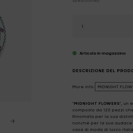
spedizione))
no
dele profumate
ezzi da giardino
Catherine Lovatt
Eva Solo
minazione
hi & magneti
Seleziona
ffiatoi
Frédérick Gautier
Guzzini
la
edamento
quantità
race & thermos
Jansen+co
Kelly Wearstler
door Candele
Koziol
Le Feu
Articolo in magazzino
LindDNA
LIZ.objets
Marie Michielssen
MARNI
DESCRIZIONE DEL PROD
MISSONI HOME
Mon Dada
More info:
MIDNIGHT FLOWE
NO/AN
Ottolenghi
'MIDNIGHT FLOWERS',
un e
Patrick Paris
Peugeot
composto da 120 pezzi che r
Rinomata per la sua distin
Q7 WALLET
Roger Van Damme
nonché per la sua audace 
casa di moda di lusso ital
Serax
Sergio Herman