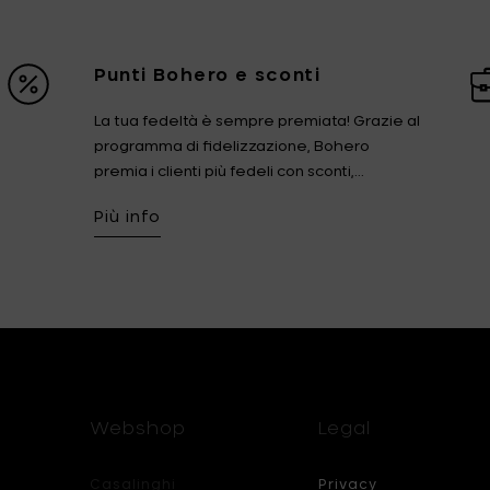
Punti Bohero e sconti
La tua fedeltà è sempre premiata! Grazie al
programma di fidelizzazione, Bohero
premia i clienti più fedeli con sconti,...
Più info
Webshop
Legal
Casalinghi
Privacy