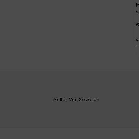
M
4
€
V
Muller Van Severen