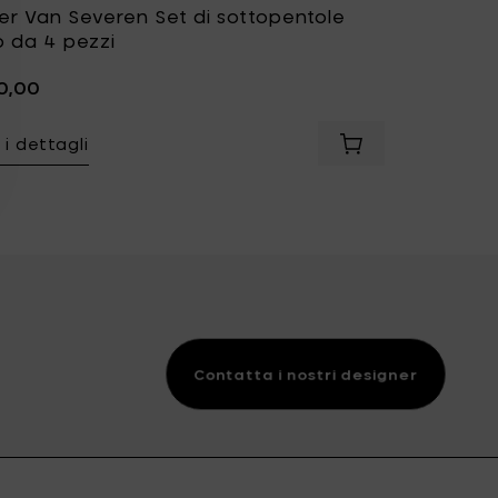
ler Van Severen Set di sottopentole
o da 4 pezzi
0,00
 i dettagli
r Van Severen Set di sottopentole da 4 pezzi al carrello
Aggiungi Muller Va
Contatta i nostri designer