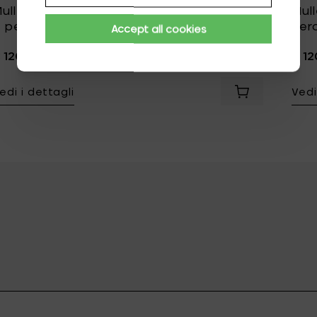
uller Van Severen Set di sottopentole da
Mul
 pezzi
ner
Accept all cookies
 120,00
€ 12
edi i dettagli
Vedi
Aggiungi Mulle