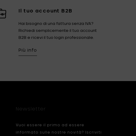
Il tuo account B2B
Hai bisogno di una fattura senza IVA?
Richiedi semplicemente il tuo account
B2B e ricevi il tuo login professionale.
Più info
Newsletter
Vuoi essere il primo ad essere
informato sulle nostre novità? Iscriviti