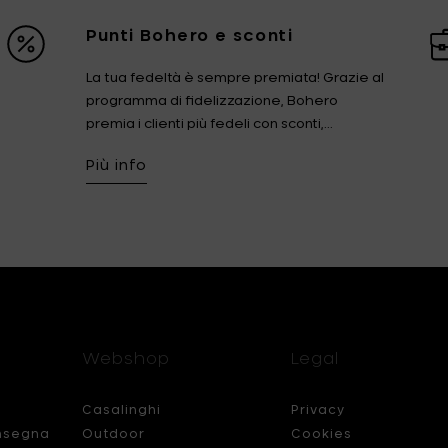
Punti Bohero e sconti
La tua fedeltà è sempre premiata! Grazie al
programma di fidelizzazione, Bohero
premia i clienti più fedeli con sconti,...
Più info
Webshop
Legal
Casalinghi
Privacy
nsegna
Outdoor
Cookies