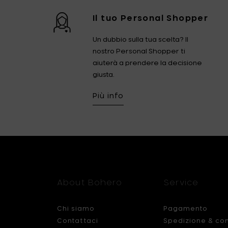
Il tuo Personal Shopper
Un dubbio sulla tua scelta? Il
nostro Personal Shopper ti
aiuterà a prendere la decisione
giusta.
Più info
About Bohero
Service
Chi siamo
Pagamento
Contattaci
Spedizione & co