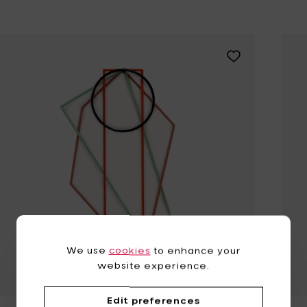
Tomorrowland
UMBROSA
Villa Styles
Vincent Van Duysen
Aggiungi Muller 
WMF
Wouters & Hendrix
We use
cookies
to enhance your
website experience.
Edit preferences