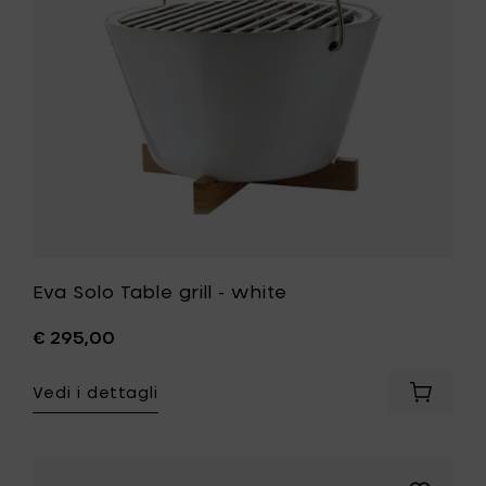
x
alla
h
tua
98
lista
cm
desideri
(regolab
al
carrello
Eva Solo Table grill - white
€ 295,00
Vedi i dettagli
Aggiung
Eva
Solo
Table
grill