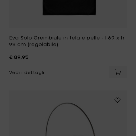
cm
(regolabil
alla
tua
lista
desideri
Eva Solo Grembiule in tela e pelle - l 69 x h
98 cm (regolabile)
€ 89,95
Vedi i dettagli
Aggiung
Eva
Solo
Grembiu
in
Aggiungi
tela
Eva
e
Solo
pelle
Table
-
grill
l
-
69
white