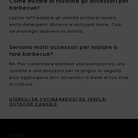
Come evitare di rovinare gli accessori per
barbecue?
Lascia raffreddare gli utensili prima di lavarli,
evita detergenti abrasivi e asciugali bene. Così
ne prolunghi davvero la durata.
Servono molti accessori per iniziare a
fare barbecue?
No. Per cominciare bastano una buona pinza, una
spatola e una spazzola per la griglia. In seguito
puoi aggiungere altri accessori in base al tuo stile
di cottura.
UTENSILI DA CUCINA
SERVIZI DA TAVOLA
OUTDOOR CANDELE
Legal