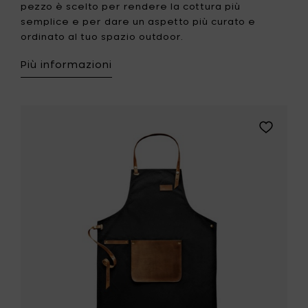
pezzo è scelto per rendere la cottura più
semplice e per dare un aspetto più curato e
ordinato al tuo spazio outdoor.
Più informazioni
Aggiungi
Eva
Solo
Grembiul
in
tela
e
pelle
-
l
69
x
h
98