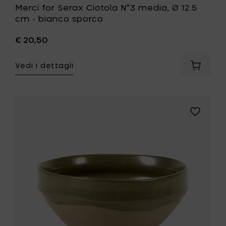
Merci for Serax Ciotola N°3 media, Ø 12.5
cm - bianco sporco
€ 20,50
Vedi i dettagli
Aggiung
Merci
for
Serax
Ciotola
Aggiungi
N°3
Merci
media,
for
Ø
Serax
12.5
Ciotola
cm
N°3
-
grande,
bianco
Ø
sporco
15
al
cm
carrello
-
rosso
alla