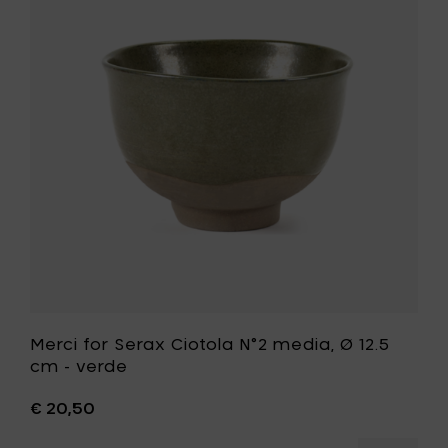
Ø
Serax
9
Ciotola
cm
N°2
-
media,
bianco
Ø
sporco
12.5
al
cm
carrello
-
verde
alla
tua
lista
desideri
Merci for Serax Ciotola N°2 media, Ø 12.5
cm - verde
€ 20,50