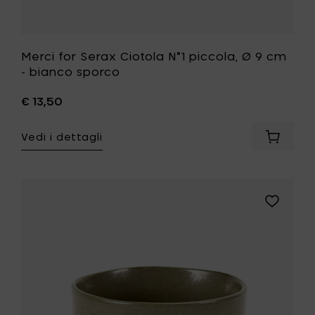
Merci for Serax Ciotola N°1 piccola, Ø 9 cm
- bianco sporco
€ 13,50
Vedi i dettagli
Aggiung
Merci
for
Serax
Ciotola
Aggiungi
N°1
Merci
piccola,
for
Ø
Serax
9
Ciotola
cm
N°1
-
media,
bianco
Ø
sporco
12.5