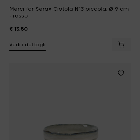
Merci for Serax Ciotola N°3 piccola, Ø 9 cm
- rosso
€ 13,50
Vedi i dettagli
Aggiung
Merci
for
Serax
Ciotola
Aggiungi
N°3
Merci
piccola,
for
Ø
Serax
9
Ciotola
cm
N°3
-
piccola,
rosso
Ø
al
9
carrello
cm
-
bianco