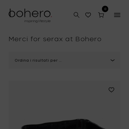
0
Togg
navig
Merci for serax at Bohero
Aggiungi
Merci
for
Serax
N°10
Teglia
da
forno