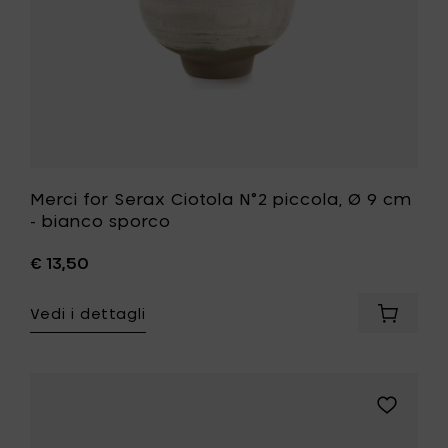
bianco
sporco
alla
tua
lista
desideri
Merci for Serax Ciotola N°2 piccola, Ø 9 cm
- bianco sporco
€ 13,50
Vedi i dettagli
Aggiung
Merci
for
Serax
Ciotola
Aggiungi
N°2
Merci
piccola,
for