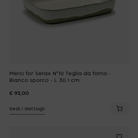
-
L
Bianco
30.1
sporco
cm
-
al
L
carrello
30.1
cm
alla
tua
lista
desideri
Merci for Serax N°10 Teglia da forno -
Bianco sporco - L 30.1 cm
€ 93,00
Vedi i dettagli
Aggiung
Merci
for
Serax
N°10
Aggiungi