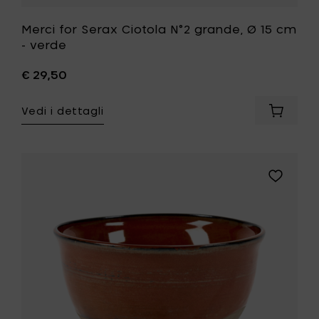
Merci for Serax Ciotola N°2 grande, Ø 15 cm
- verde
€ 29,50
Vedi i dettagli
Aggiung
Merci
for
Serax
Ciotola
Aggiungi
N°2
Merci
grande,
for
Ø
Serax
15
Ciotola
cm
N°2
-
grande,
verde
Ø
al
15
carrello
cm
-