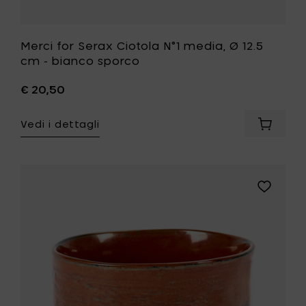
Merci for Serax Ciotola N°1 media, Ø 12.5
cm - bianco sporco
€ 20,50
Vedi i dettagli
Aggiung
Merci
for
Serax
Ciotola
Aggiungi
N°1
Merci
media,
for
Ø
Serax
12.5
Ciotola
cm
N°1
-
grande,
bianco
Ø
sporco
15
al
cm