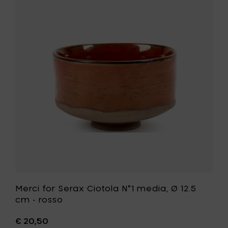
media,
for
Ø
Serax
12.5
Ciotola
cm
N°1
-
media,
verde
Ø
al
12.5
carrello
cm
-
rosso
alla
tua
lista
desideri
Merci for Serax Ciotola N°1 media, Ø 12.5
cm - rosso
€ 20,50