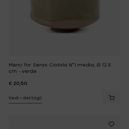
al
cm
carrello
-
verde
alla
tua
lista
desideri
Merci for Serax Ciotola N°1 media, Ø 12.5
cm - verde
€ 20,50
Vedi i dettagli
Aggiung
Merci
for
Serax
Ciotola
Aggiungi
N°1
Merci