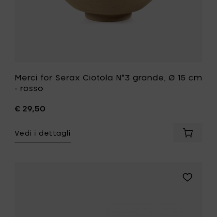
tua
lista
desideri
Merci for Serax Ciotola N°3 grande, Ø 15 cm
- rosso
€ 29,50
Vedi i dettagli
Aggiung
Merci
for
Serax
Ciotola
Aggiungi
N°3
Merci
grande,
for
Ø
Serax
15
N°2