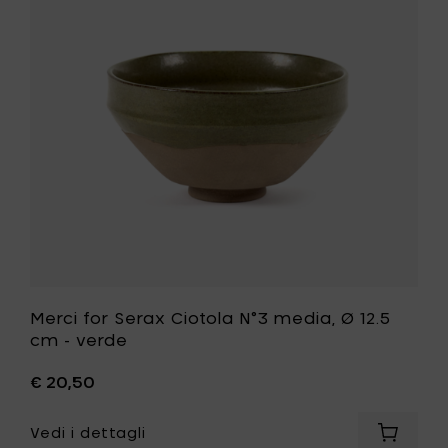
Ciotola
cm
N°3
-
media,
bianco
Ø
sporco
12.5
al
cm
carrello
-
verde
alla
tua
lista
desideri
Merci for Serax Ciotola N°3 media, Ø 12.5
cm - verde
€ 20,50
Vedi i dettagli
Aggiung