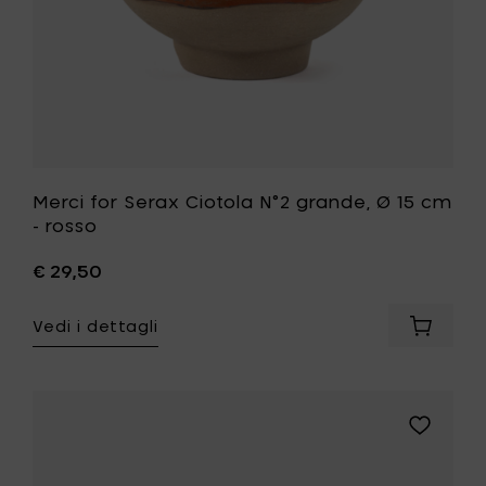
rosso
alla
tua
lista
desideri
Merci for Serax Ciotola N°2 grande, Ø 15 cm
- rosso
€ 29,50
Vedi i dettagli
Aggiung
Merci
for
Serax
Ciotola
Aggiungi
N°2
Merci
grande,
for
Ø
Serax