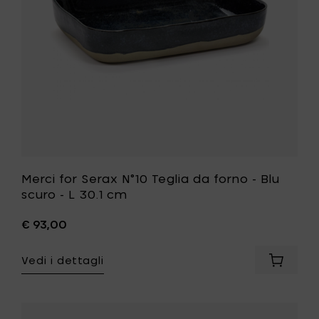
-
Blu
scuro
-
L
30.1
cm
alla
tua
lista
desideri
Merci for Serax N°10 Teglia da forno - Blu
scuro - L 30.1 cm
€ 93,00
Vedi i dettagli
Aggiung
Merci
for
Serax