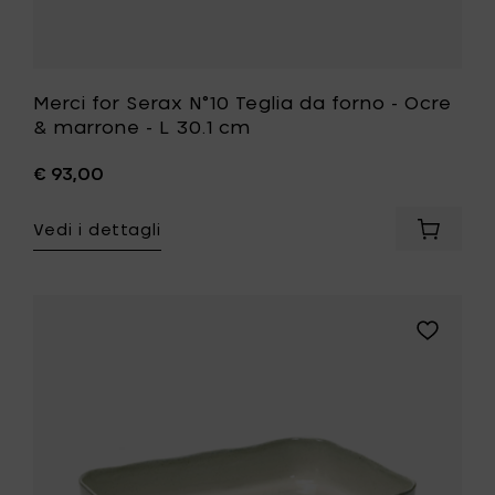
alla
tua
lista
desideri
Merci for Serax N°10 Teglia da forno - Ocre
& marrone - L 30.1 cm
€ 93,00
Vedi i dettagli
Aggiung
Merci
for
Serax
N°10
Aggiungi
Teglia
Merci
da
for
forno
Serax
-
N°10
Ocre
Teglia
&
da
marron
forno
-