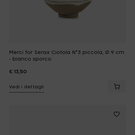
sporco
alla
tua
lista
desideri
Merci for Serax Ciotola N°3 piccola, Ø 9 cm
- bianco sporco
€ 13,50
Vedi i dettagli
Aggiung
Merci
for
Serax
Ciotola
Aggiungi
N°3
Merci
piccola,
for
Ø
Serax
9