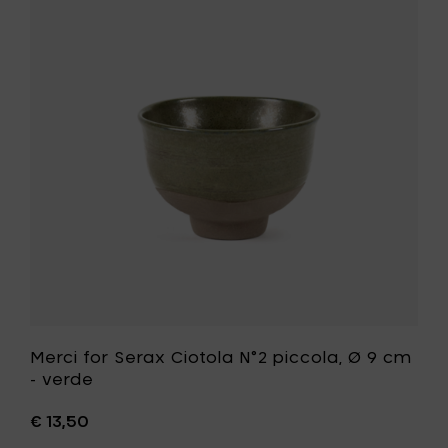
grande,
for
Ø
Serax
15
Ciotola
cm
N°2
-
piccola,
rosso
Ø
al
9
carrello
cm
-
verde
alla
tua
lista
desideri
Merci for Serax Ciotola N°2 piccola, Ø 9 cm
- verde
€ 13,50