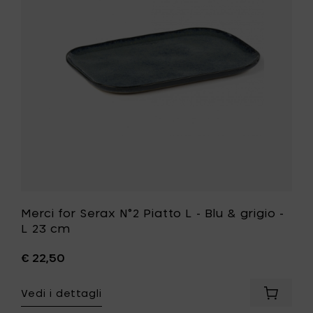
cm
Piatto
-
L
rosso
-
al
Blu
carrello
&
grigio
-
L
23
cm
alla
tua
lista
desideri
Merci for Serax N°2 Piatto L - Blu & grigio -
L 23 cm
€ 22,50
Vedi i dettagli
Aggiung
Merci