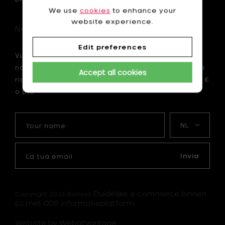
We use
cookies
to enhance your
website experience.
Newsletter
Edit preferences
Vuoi essere il primo ad essere informato sulle
nostre novità? Iscriviti ora alla nostra newsletter e
Accept all cookies
ricevi uno sconto di 10 € sul tuo primo ordine di 75 €
o più.
Your
La
name
mia
lingua
La
tua
Invia
email
Duidelijke e-commerce binnen
Copyright 2026 Bohero.
EU met ODR informatieplatform.
Website by Webatvantage