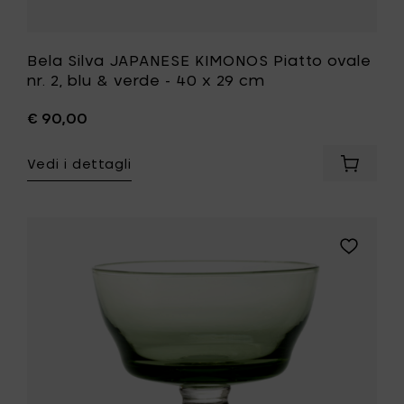
alla
tua
lista
desideri
Bela Silva JAPANESE KIMONOS Piatto ovale
nr. 2, blu & verde - 40 x 29 cm
€ 90,00
Vedi i dettagli
Aggiung
Bela
Silva
JAPANE
KIMONO
Aggiungi
Piatto
Bela
ovale
Silva
nr.
ETERNAL
2,
SNOW
blu
Bicchiere
&
con
verde
calice,
-
verde
40
-