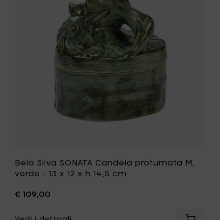
-
Candela
13
profumat
x
M,
12
verde
x
-
h
13
14,5
x
cm
12
al
x
carrello
h
14,5
cm
alla
tua
lista
desideri
Bela Silva SONATA Candela profumata M,
verde - 13 x 12 x h 14,5 cm
€ 109,00
Vedi i dettagli