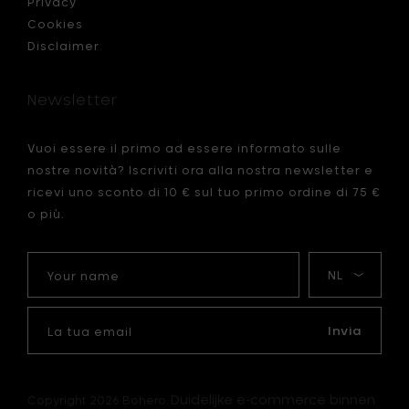
Privacy
26,6
Cookies
x
Disclaimer
12,5
x
h
Newsletter
17
cm
al
Vuoi essere il primo ad essere informato sulle
carrello
nostre novità? Iscriviti ora alla nostra newsletter e
ricevi uno sconto di 10 € sul tuo primo ordine di 75 €
o più.
Your
La
name
mia
lingua
La
tua
Invia
email
Duidelijke e-commerce binnen
Copyright 2026 Bohero.