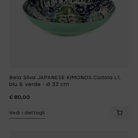
&
verde
-
Ø
33
cm
alla
tua
lista
desideri
Bela Silva JAPANESE KIMONOS Ciotola L1,
blu & verde - Ø 33 cm
€ 80,00
Vedi i dettagli
Aggiung
Bela
Silva
JAPANE