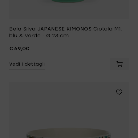
lista
desideri
Bela Silva JAPANESE KIMONOS Ciotola M1,
blu & verde - Ø 23 cm
€ 69,00
Vedi i dettagli
Aggiung
Bela
Silva
JAPANE
KIMONO
Aggiungi
Ciotola
Bela
M1,
Silva
blu
JAPANESE
&
KIMONOS
verde
Ciotola
-
M2,
Ø
blu
23