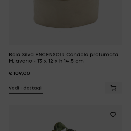
carrello
12
x
h
14,5
cm
alla
tua
lista
desideri
Bela Silva ENCENSOIR Candela profumata
M, avorio - 13 x 12 x h 14,5 cm
€ 109,00
Vedi i dettagli
Aggiung
Bela
Silva
ENCENSO
Candel
Aggiungi
profum
Bela
M,
Silva
avorio
SONATA