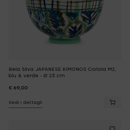
&
cm
verde
al
-
carrello
Ø
23
cm
alla
tua
lista
desideri
Bela Silva JAPANESE KIMONOS Ciotola M2,
blu & verde - Ø 23 cm
€ 69,00
Vedi i dettagli
Aggiung
Bela
Silva
JAPANE
KIMONO
Aggiungi