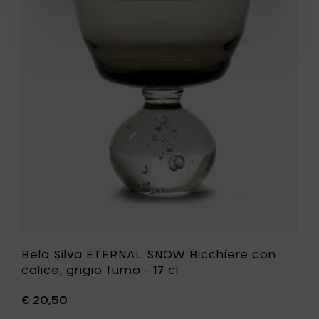
con
Silva
calice,
ETERNAL
verde
SNOW
-
Bicchiere
17
con
cl
calice,
al
grigio
carrello
fumo
-
17
cl
alla
tua
lista
desideri
Bela Silva ETERNAL SNOW Bicchiere con
calice, grigio fumo - 17 cl
€ 20,50