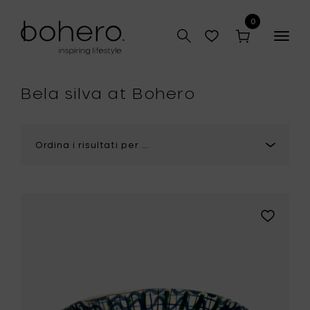
0
Togg
navig
Bela silva at Bohero
Aggiungi
Bela
Silva
JAPANESE
KIMONOS
Ciotola
L1,
blu