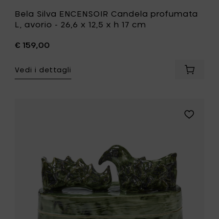
Bela Silva ENCENSOIR Candela profumata
L, avorio - 26,6 x 12,5 x h 17 cm
€ 159,00
Vedi i dettagli
Aggiung
Bela
Silva
ENCENSO
Candel
Aggiungi
profum
Bela
L,
Silva
avorio
SONATA
-
Candela
26,6
profumat
x
L,
12,5
verde
x
-
h
26,6
17
x
cm
12,5