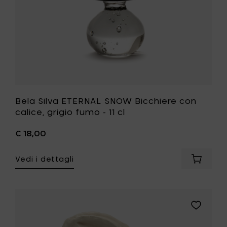
11
cl
alla
tua
lista
desideri
Bela Silva ETERNAL SNOW Bicchiere con
calice, grigio fumo - 11 cl
€ 18,00
Vedi i dettagli
Aggiung
Bela
Silva
ETERNAL
SNOW
Aggiungi
Bicchier
Bela
con
Silva