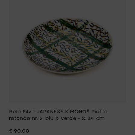
rotondo
Silva
nr.
JAPANESE
1,
KIMONOS
blu
Piatto
&
rotondo
verde
nr.
-
2,
Ø
blu
34
&
cm
verde
al
-
carrello
Ø
34
cm
alla
tua
lista
desideri
Bela Silva JAPANESE KIMONOS Piatto
rotondo nr. 2, blu & verde - Ø 34 cm
€ 90,00