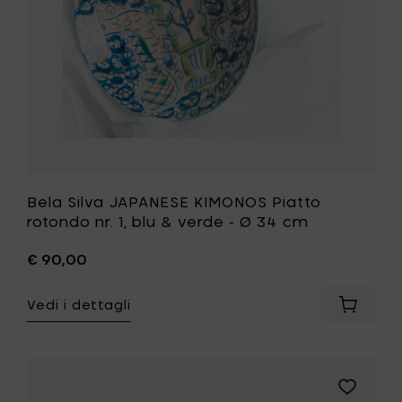
cm
blu
al
&
carrello
verde
-
Ø
34
cm
alla
tua
lista
desideri
Bela Silva JAPANESE KIMONOS Piatto
rotondo nr. 1, blu & verde - Ø 34 cm
€ 90,00
Vedi i dettagli
Aggiung
Bela
Silva
JAPANE
KIMONO
Aggiungi
Piatto
Bela