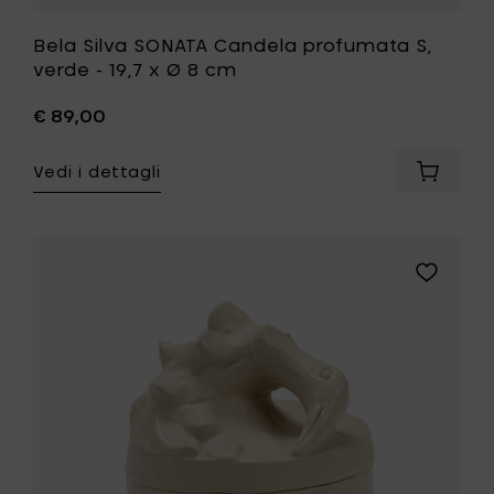
Bela Silva SONATA Candela profumata S,
verde - 19,7 x Ø 8 cm
€ 89,00
Vedi i dettagli
Aggiung
Bela
Silva
SONATA
Candel
Aggiungi
profum
Bela
S,
Silva
verde
ENCENSOI
-
Candela
19,7
profumat
x
M,
Ø
avorio
8
-
cm
13
al
x