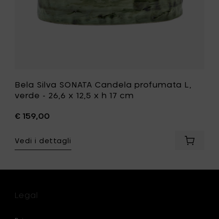
al
x
carrello
h
17
cm
alla
tua
lista
desideri
Bela Silva SONATA Candela profumata L,
verde - 26,6 x 12,5 x h 17 cm
€ 159,00
Vedi i dettagli
Aggiung
Bela
Silva
SONATA
Candel
profum
Legal
L,
verde
-