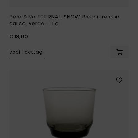
Bela Silva ETERNAL SNOW Bicchiere con
calice, verde - 11 cl
€ 18,00
Vedi i dettagli
Aggiung
Bela
Silva
ETERNAL
SNOW
Aggiungi
Bicchier
Bela
con
Silva
calice,
ETERNAL
verde
SNOW
-
Bicchiere
11
con
cl
calice,
al
grigio
carrello
fumo
-