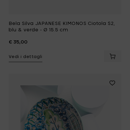
desideri
Bela Silva JAPANESE KIMONOS Ciotola S2,
blu & verde - Ø 15.5 cm
€ 35,00
Vedi i dettagli
Aggiung
Bela
Silva
JAPANE
KIMONO
Aggiungi
Ciotola
Bela
S2,
Silva
blu
JAPANESE
&
KIMONOS
verde
Piatto
-
rotondo
Ø
nr.
15.5
1,