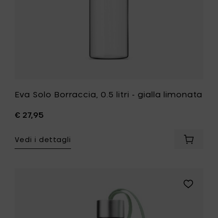
lista
desideri
Eva Solo Borraccia, 0.5 litri - gialla limonata
€ 27,95
Vedi i dettagli
Aggiung
Eva
Solo
Borracci
0.5
Aggiungi
litri
Eva
-
Solo
gialla
Borraccia
limonat