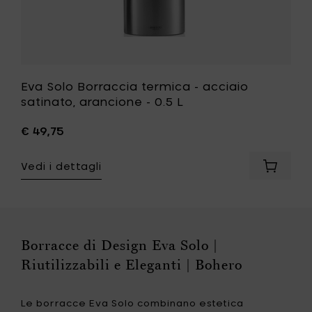
lista
desideri
Eva Solo Borraccia termica - acciaio
satinato, arancione - 0.5 L
€ 49,75
Vedi i dettagli
Aggiung
Eva
Solo
Borracc
termica
-
Borracce di Design Eva Solo |
acciaio
Riutilizzabili e Eleganti | Bohero
satinato
arancio
-
Le borracce Eva Solo combinano estetica
0.5