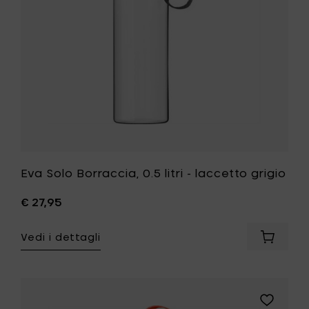
grigio
alla
tua
lista
desideri
Eva Solo Borraccia, 0.5 litri - laccetto grigio
€ 27,95
Vedi i dettagli
Aggiung
Eva
Solo
Borracci
0.5
Aggiungi
litri