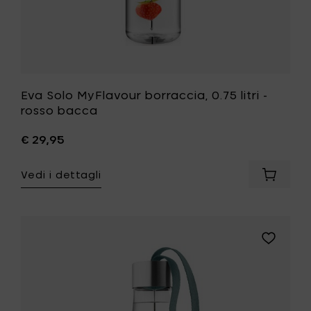
Eva Solo MyFlavour borraccia, 0.75 litri -
rosso bacca
€ 29,95
Vedi i dettagli
Aggiung
Eva
Solo
MyFlavo
borracci
Aggiungi
0.75
Eva
litri
Solo
-
MyFlavou
rosso
borraccia
bacca
0.75