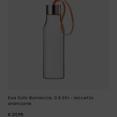
Eva
-
Solo
laccett
Borraccia
grigio
0.5
al
litri
carrello
-
laccetto
arancion
alla
tua
lista
desideri
Eva Solo Borraccia, 0.5 litri - laccetto
arancione
€ 27,95