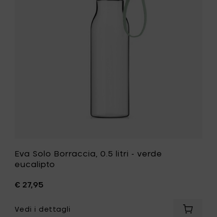
0.5
al
litri
carrello
-
verde
eucalipto
alla
tua
lista
desideri
Eva Solo Borraccia, 0.5 litri - verde
eucalipto
€ 27,95
Vedi i dettagli
Aggiung