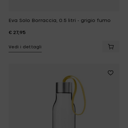
Eva Solo Borraccia, 0.5 litri - grigio fumo
€ 27,95
Vedi i dettagli
Aggiung
Eva
Solo
Borracci
0.5
Aggiungi
litri
Eva
-
Solo
grigio
Borraccia
fumo
0.5
al
litri
carrello
-
gialla
limonata
alla
tua