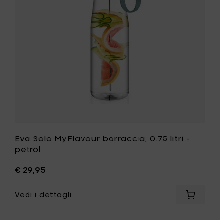
al
litri
carrello
-
petrol
alla
tua
lista
desideri
Eva Solo MyFlavour borraccia, 0.75 litri -
petrol
€ 29,95
Vedi i dettagli
Aggiung
Eva
Solo