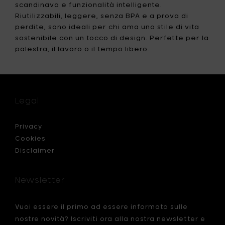
L
scandinava e funzionalità intelligente.
al
Riutilizzabili, leggere, senza BPA e a prova di
carrello
perdite, sono ideali per chi ama uno stile di vita
sostenibile con un tocco di design. Perfette per la
palestra, il lavoro o il tempo libero.
Legal
Privacy
Cookies
Disclaimer
Newsletter
Vuoi essere il primo ad essere informato sulle
nostre novità? Iscriviti ora alla nostra newsletter e