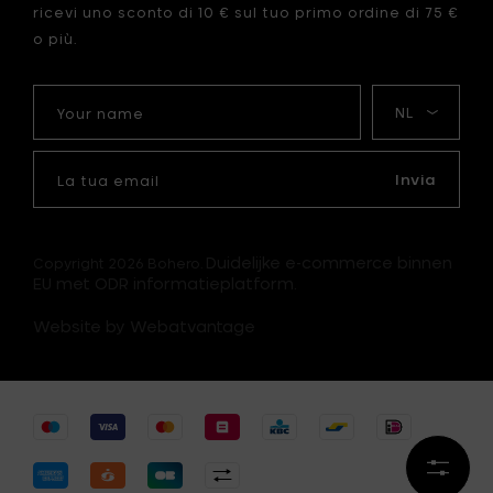
ricevi uno sconto di 10 € sul tuo primo ordine di 75 €
o più.
Your
La
name
mia
lingua
La
tua
Invia
email
Duidelijke e-commerce binnen
Copyright 2026 Bohero.
EU met ODR informatieplatform.
Website by Webatvantage
Affina
i