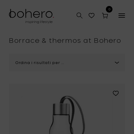
0
Togg
navig
Borrace & thermos at Bohero
Aggiungi
Eva
Solo
Borraccia
0.5
litri
-
laccetto