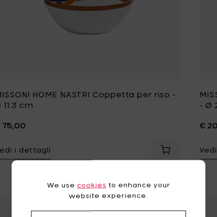
ISSONI HOME NASTRI Coppetta per riso -
MIS
 11.3 cm
- Ø
 75,00
€ 2
edi i dettagli
Vedi
Aggiungi MISSO
We use
cookies
to enhance your
website experience.
Aggiungi MISSON