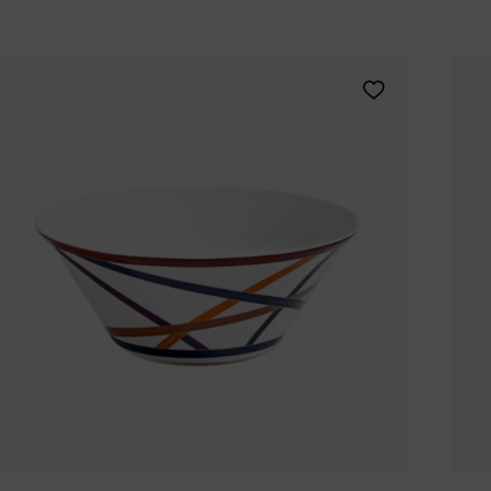
Tomorrowland
UMBROSA
Villa Styles
Vincent Van Duysen
Aggiungi MISSONI
WMF
Wouters & Hendrix