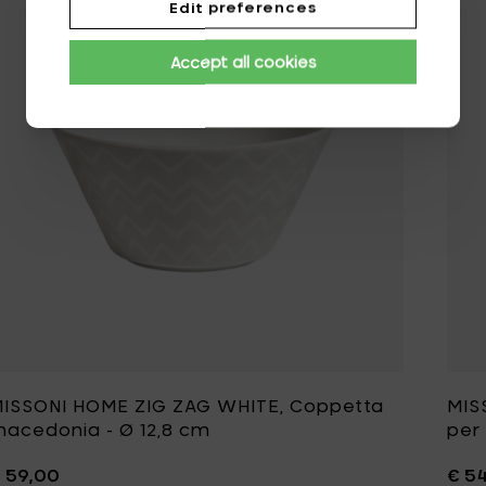
Edit preferences
Accept all cookies
ISSONI HOME ZIG ZAG WHITE, Coppetta
MIS
acedonia - Ø 12,8 cm
per 
 59,00
€ 5