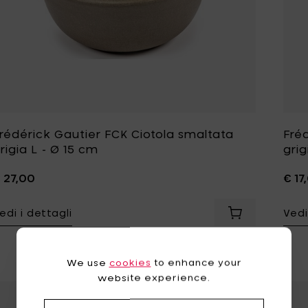
rédérick Gautier FCK Ciotola smaltata
Fré
rigia L - Ø 15 cm
grig
 27,00
€ 17
edi i dettagli
Vedi
Aggiungi Frédé
We use
cookies
to enhance your
website experience.
Aggiungi Frédéri