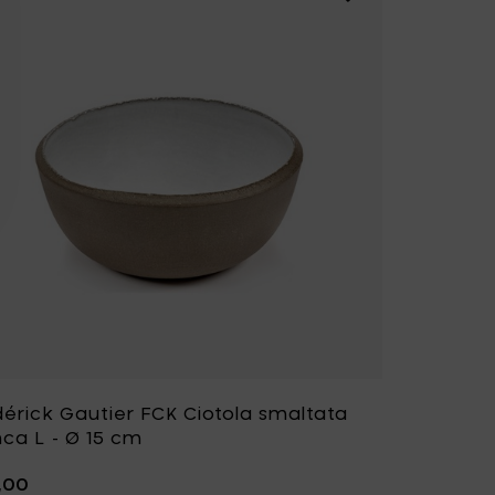
dérick Gautier FCK Ciotola smaltata
nca L - Ø 15 cm
,00