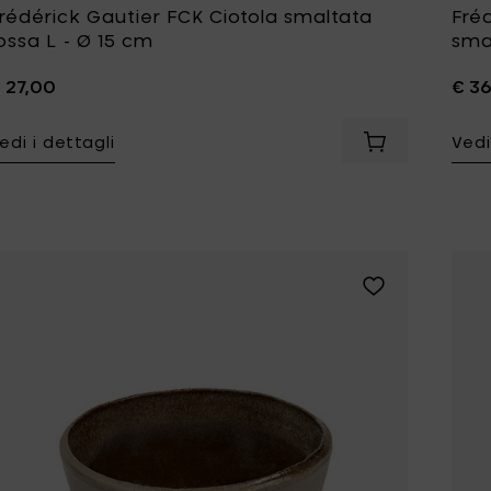
rédérick Gautier FCK Ciotola smaltata
Fré
ossa L - Ø 15 cm
smal
 27,00
€ 3
edi i dettagli
Vedi
Aggiungi Frédé
Aggiungi Frédéri