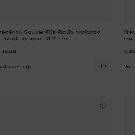
rédérick Gautier FCK Piatto profondo
Fré
maltato bianco - Ø 21 cm
sma
 36,00
€ 3
edi i dettagli
Vedi
Aggiungi Frédé
Aggiungi Frédéri