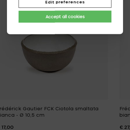
Edit preferences
Accept all cookies
rédérick Gautier FCK Ciotola smaltata
Fré
ianca - Ø 10,5 cm
bia
 17,00
€ 27