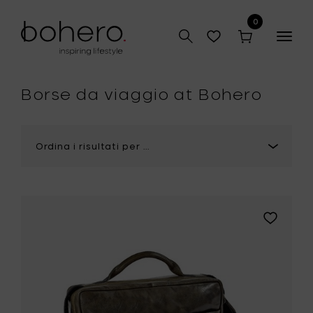
0
Togg
navig
Borse da viaggio at Bohero
Aggiungi
Bea
Mombaer
Valigetta
in
pelle,
verde
oliva