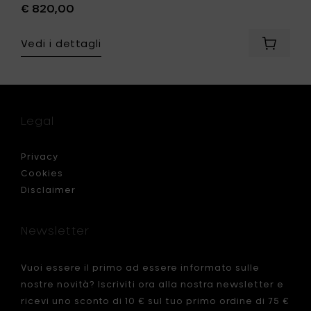
€ 820,00
Vedi i dettagli
Aggiung
Bea
Mombae
Ventiqu
verde
oliva
Legal
-
42
x
Privacy
16
Cookies
x
Disclaimer
h
30
cm
Newsletter
al
carrello
Vuoi essere il primo ad essere informato sulle
nostre novità? Iscriviti ora alla nostra newsletter e
ricevi uno sconto di 10 € sul tuo primo ordine di 75 €