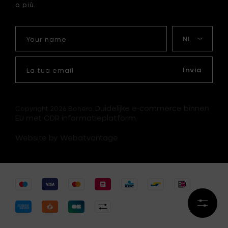
o più.
Your
La
name
mia
lingua
La
tua
Invia
email
Duidelijke e-commerce binnen
Copyright 2026 Bohero.
EU met ODR informatieplatform.
Website by Webatvantage
Affina
i
risultat