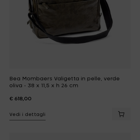
-
38
x
11,5
x
h
26
cm
alla
tua
lista
desideri
Bea Mombaers Valigetta in pelle, verde
oliva - 38 x 11,5 x h 26 cm
€ 618,00
Vedi i dettagli
Aggiung
Bea
Mombae
Valigett