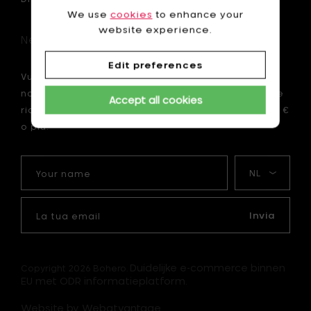
We use
cookies
to enhance your
website experience.
Newsletter
Edit preferences
Vuoi essere il primo ad essere informato sulle
nostre novità? Iscriviti ora alla nostra newsletter e
Accept all cookies
ricevi uno sconto di 10 € sul tuo primo ordine di 75 €
o più.
Your
La
name
mia
lingua
La
tua
Invia
email
Duidelijke e-commerce binnen
Copyright 2026 Bohero.
EU met ODR informatieplatform.
Website by Webatvantage