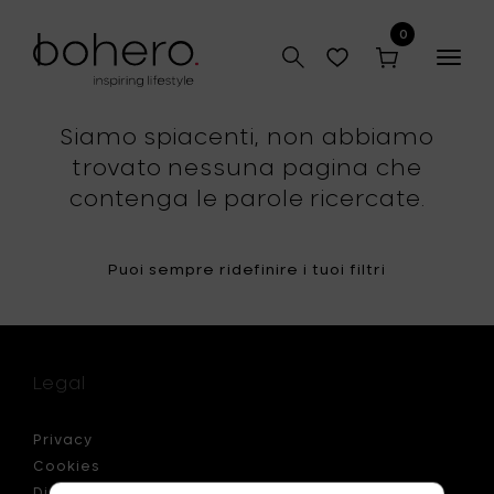
0
Togg
navig
Siamo spiacenti, non abbiamo
trovato nessuna pagina che
contenga le parole ricercate.
Puoi sempre ridefinire i tuoi filtri
Legal
Privacy
Cookies
Disclaimer