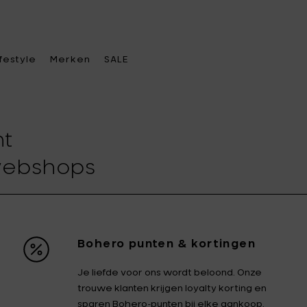
ifestyle
Merken
SALE
ht
s een categorie
s een categorie
s een categorie
Kies een merk
 webshops
e keuken
rasverwarming &
kendtassen
A di Alessi
Alessi
rkoren
tafel
dtassen
Ann
Ann Van Hoey
Bohero punten & kortingen
becue & accessoires
Demeulemeester
oratie
eren accessoires
Je liefde voor ons wordt beloond. Onze
fakkels & verlichting
Asa Selection
Bea Mombaers
trouwe klanten krijgen loyalty korting en
e office
telhangers
elvoeders
Blomus
Bob Verhelst
sparen Bohero-punten bij elke aankoop.