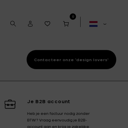
0
Contacteer onze 'design lovers'
Alex Gabriëls
Anita Le Grelle
Antonino Sciortino
Artek
Je B2B account
Heb je een factuur nodig zonder
Bela Silva
Bertrand Lejoly
BTW? Vraag eenvoudig je B2B-
Boxy's
Casual Avenue
account aan en krijg je zakelijke