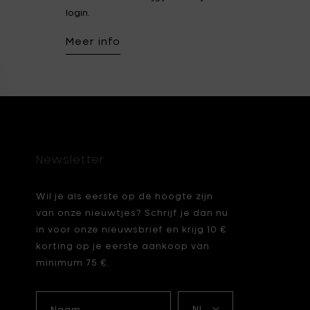
login.
Fiskars Garden
Fiskars Home
Meer info
Humble
Iittala
Kickpack
Koen Van Guijze
LegnoArt
Likami
Maarten Baas
Marcel Wolterinck
Mastrad
Merci for Serax
Newsletter
Muller Van Severen
Nendo by Valerie
Wil je als eerste op de hoogte zijn
Objects
van onze nieuwtjes? Schrijf je dan nu
Paola Navone
Pascale Naessens
in voor onze nieuwsbrief en krijg 10 €
korting op je eerste aankoop van
Piet Boon
Plan C
minimum 75 €.
Roos Van de Velde
San Pellegrino
Naam
Mijn
Stelton
Studio Ottawa
taal