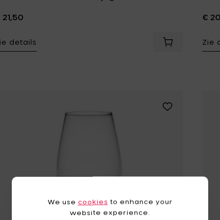
 21,50
€ 2
ie details
Zie 
Voeg Piet Boon
Voeg Piet Boon B
We use
cookies
to enhance your
website experience.