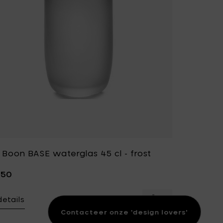
 Boon BASE waterglas 45 cl - frost
,50
details
n BASE champagnecoupe - 25 cl toe aan je mandje
Voeg Piet Boon BA
Contacteer onze 'design lovers'