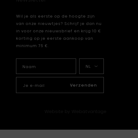
Wil je als eerste op de hoogte zijn
van onze nieuwtjes? Schrijf je dan nu
in voor onze nieuwsbrief en krijg 10 €
korting op je eerste aankoop van
minimum 75 €.
Naam
Mijn
taal
Je
e-
Verzenden
mail
Website by Webatvantage