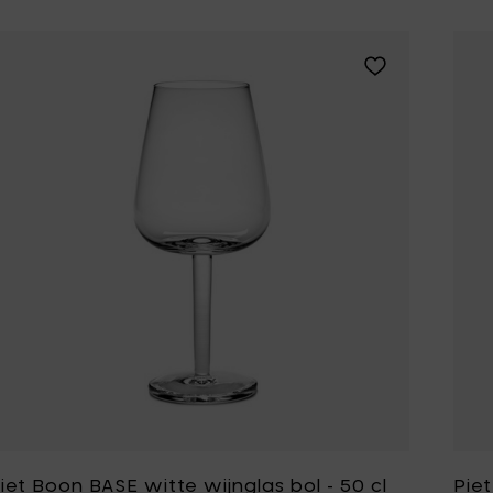
Tomorrowland
UMBROSA
Voeg Piet Boon B
Villa Styles
Vincent Van Duysen
WMF
Wouters & Hendrix
iet Boon BASE witte wijnglas bol - 50 cl
Piet