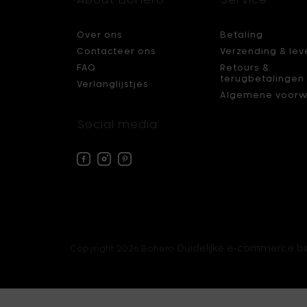
Over ons
Betaling
Contacteer ons
Verzending & lev
FAQ
Retours &
terugbetalingen
Verlanglijstjes
Algemene voorw
Social media
Facebook
Instagram
Pinterest
Bohero
Bohero
Bohero
Duidelijke e-commerce b
Copyright 2026 Bohero.