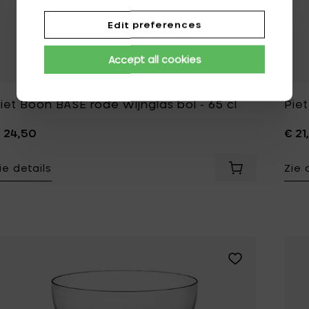
Edit preferences
Accept all cookies
iet Boon BASE rode wijnglas bol - 65 cl
Piet
 24,50
€ 21
ie details
Zie 
Voeg Piet Boon
Voeg Piet Boon 