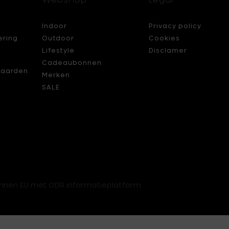
Indoor
Privacy policy
ering
Outdoor
Cookies
Lifestyle
Disclamer
Cadeaubonnen
aarden
Merken
SALE
innen EU met ODR informatieplatform.