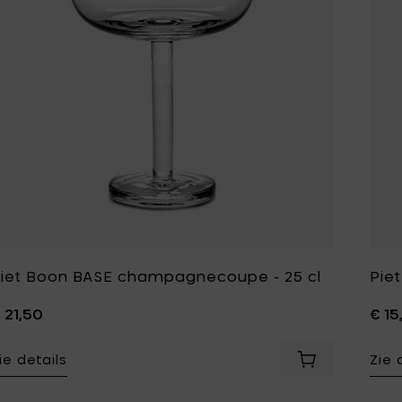
iet Boon BASE champagnecoupe - 25 cl
Piet
 21,50
€ 15
ie details
Zie 
Voeg Piet Boo