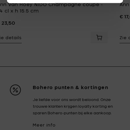
nn Van Hoey NIDO Champagne coupé -
Ann
4 cl x h 15.5 cm
€ 17
 23,50
ie details
Zie 
Voeg Ann Van 
Bohero punten & kortingen
Je liefde voor ons wordt beloond. Onze
trouwe klanten krijgen loyalty korting en
sparen Bohero-punten bij elke aankoop.
Meer info