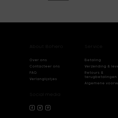
About Bohero
Service
Over ons
Betaling
Contacteer ons
Verzending & lev
FAQ
Retours &
terugbetalingen
Verlanglijstjes
Algemene voorw
Social media
Facebook
Instagram
Pinterest
Bohero
Bohero
Bohero