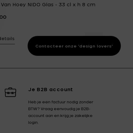
 Van Hoey NIDO Glas - 33 cl x h 8 cm
,00
details
Hoey NIDO Champagne coupé - 24 cl x h 15.5 cm toe aan je
Voeg Ann Van Hoey
Contacteer onze 'design lovers'
Je B2B account
Heb je een factuur nodig zonder
BTW? Vraag eenvoudig je B2B-
account aan en krijg je zakelijke
login.