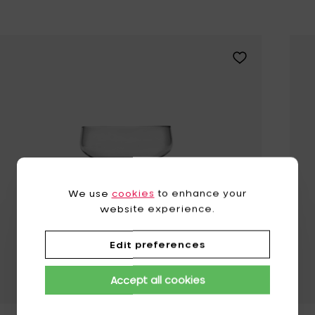
Tomorrowland
UMBROSA
Villa Styles
Vincent Van Duysen
Voeg Ann Van Ho
WMF
Wouters & Hendrix
We use
cookies
to enhance your
website experience.
Edit preferences
Accept all cookies