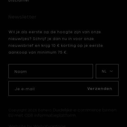
Disclamer
x
12
x
Newsletter
h
1.8
cm
Wil je als eerste op de hoogte zijn van onze
toe
nieuwtjes? Schrijf je dan nu in voor onze
aan
je
nieuwsbrief en krijg 10 € korting op je eerste
mandje
aankoop van minimum 75 €.
Naam
Mijn
taal
Je
e-
Verzenden
mail
Duidelijke e-commerce binnen
Copyright 2026 Bohero.
EU met ODR informatieplatform.
Website by Webatvantage