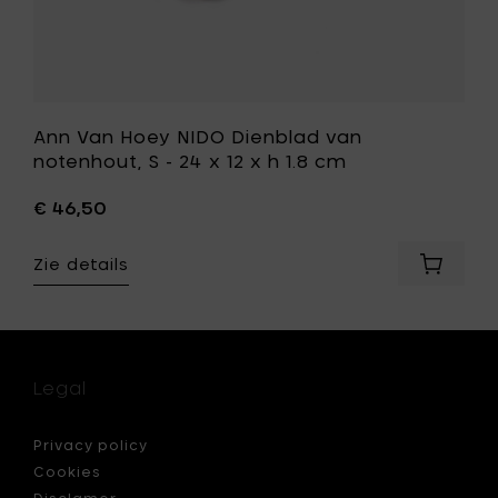
je
1.8
mandje
cm
toe
aan
je
wenslijst
Ann Van Hoey NIDO Dienblad van
notenhout, S - 24 x 12 x h 1.8 cm
€ 46,50
Zie details
Voeg
Ann
Van
Hoey
NIDO
Dienbla
Legal
van
notenho
S
Privacy policy
-
Cookies
24