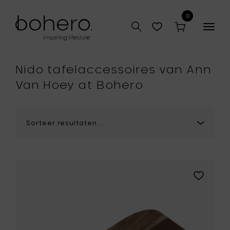
0
Togg
navig
hop
Nido tafelaccessoires van Ann
Van Hoey at Bohero
Voeg
Ann
Van
Hoey
NIDO
Dienblad