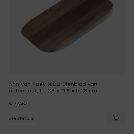
van
notenhou
L
-
35
x
17,5
x
h
1,8
cm
toe
aan
je
wenslijst
Ann Van Hoey NIDO Dienblad van
notenhout, L - 35 x 17,5 x h 1,8 cm
€ 77,50
Zie details
Voeg
Ann
Van