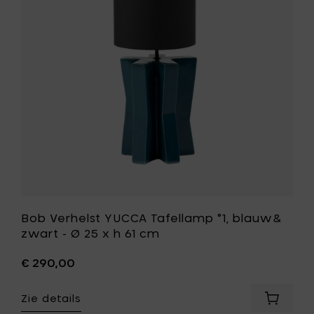
°1,
blauw&
zwart
-
Ø
25
x
h
61
cm
toe
aan
je
wenslijst
Bob Verhelst YUCCA Tafellamp °1, blauw&
zwart - Ø 25 x h 61 cm
€ 290,00
Zie details
Voeg