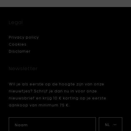
Verhelst
YUCCA
Tafella
°3,
Legal
geel
&
wit
Privacy policy
-
Cookies
Ø
Disclamer
25
x
h
Newsletter
82
cm
toe
Wil je als eerste op de hoogte zijn van onze
aan
nieuwtjes? Schrijf je dan nu in voor onze
je
mandje
nieuwsbrief en krijg 10 € korting op je eerste
aankoop van minimum 75 €.
Naam
Mijn
taal