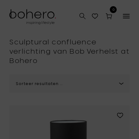
0
Togg
navig
hop
Sculptural confluence
verlichting van Bob Verhelst at
Bohero
Voeg
Bob
Verhelst
YUCCA
Tafellam