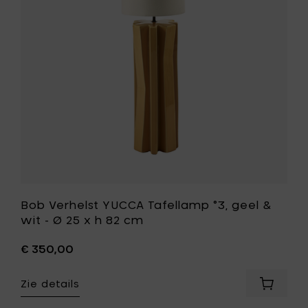
°3,
Ø
geel
25
&
x
wit
h
-
82
Ø
cm
25
toe
x
aan
h
je
82
mandje
cm
toe
aan
je
wenslijst
Bob Verhelst YUCCA Tafellamp °3, geel &
wit - Ø 25 x h 82 cm
€ 350,00
Zie details
Voeg
Bob