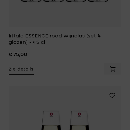
Iittala ESSENCE rood wijnglas (set 4
glazen) - 45 cl
€ 75,00
Zie details
Voeg
Iittala
ESSENC
rood
wijnglas
Voeg
(set
Iittala
4
ESSENCE
glazen)
wit
-
wijnglas
45
(set
cl
2