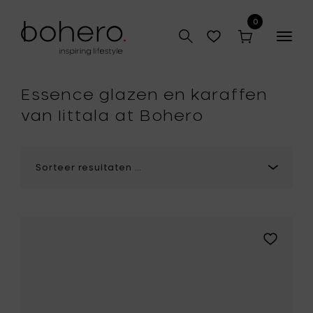
0
Togg
navig
hop
Essence glazen en karaffen
van Iittala at Bohero
Voeg
Vincent
Van
Duysen
CENA
Laag