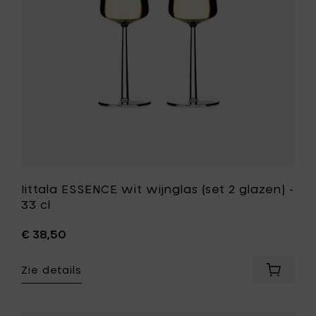
toe
glazen)
aan
-
je
33
mandje
cl
toe
aan
je
wenslijst
Iittala ESSENCE wit wijnglas (set 2 glazen) -
33 cl
€ 38,50
Zie details
Voeg
Iittala
ESSENC
wit