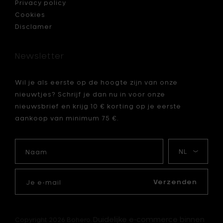
je
Privacy policy
mandje
Cookies
Disclamer
Newsletter
Wil je als eerste op de hoogte zijn van onze
nieuwtjes? Schrijf je dan nu in voor onze
nieuwsbrief en krijg 10 € korting op je eerste
aankoop van minimum 75 €.
Naam
Mijn
taal
Je
e-
Verzenden
mail
Duidelijke e-commerce binnen
Copyright 2026 Bohero.