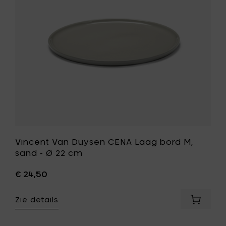
bord
M,
sand
-
Ø
22
cm
toe
aan
je
wenslijst
Vincent Van Duysen CENA Laag bord M,
sand - Ø 22 cm
€ 24,50
Zie details
Voeg
Vincent
Van