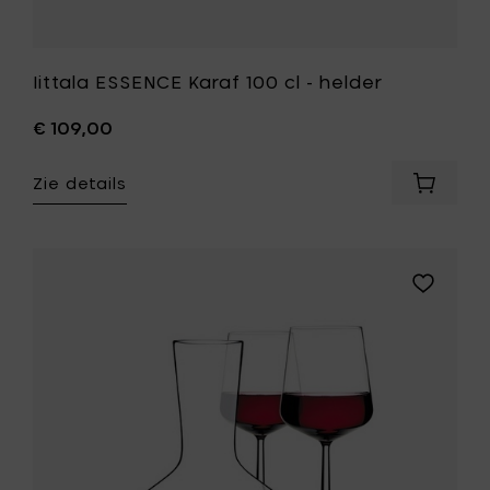
Iittala ESSENCE Karaf 100 cl - helder
€ 109,00
Zie details
Voeg
Iittala
ESSENC
Karaf
100
Voeg
cl
Iittala
-
ESSENCE
helder
Decanter
toe
190
aan
cl
je
toe
mandje
aan
je
wenslijst