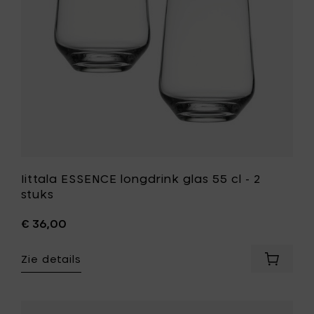
je
2
mandje
stuks
toe
aan
je
wenslijst
Iittala ESSENCE longdrink glas 55 cl - 2
stuks
€ 36,00
Zie details
Voeg
Iittala
ESSENC
longdrin