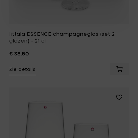
Iittala ESSENCE champagneglas (set 2
glazen) - 21 cl
€ 38,50
Zie details
Voeg
Iittala
ESSENC
champa
(set
Voeg
2
Iittala
glazen)
ESSENCE
-
longdrink
21
glas
cl
55
toe
cl
aan
-