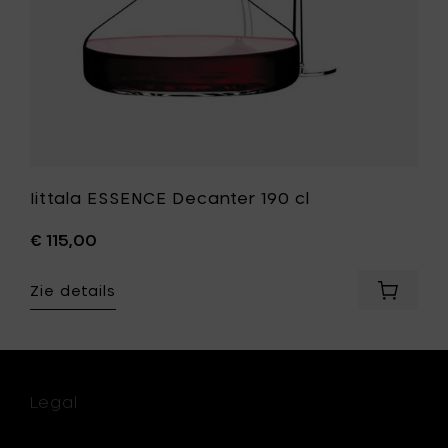
Iittala ESSENCE Decanter 190 cl
€ 115,00
Zie details
Voeg
Iittala
ESSENC
Decante
190
cl
Legal
toe
aan