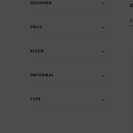
DESIGNER
Keukentextiel
€
Vuilnisbakken
Z
Pottenonderzetters & -
PRIJS
houders
KLEUR
MATERIAAL
TYPE