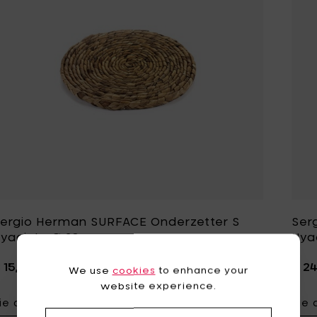
ergio Herman SURFACE Onderzetter S
Ser
yacint - Ø 20 cm
Hya
 15,50
€ 2
We use
cookies
to enhance your
website experience.
ie details
Zie 
Voeg Sergio H