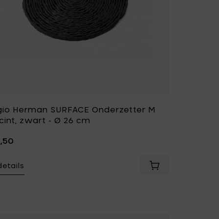
gio Herman SURFACE Onderzetter M
cint, zwart - Ø 26 cm
6,50
details
erman SURFACE Onderzetter S Hyacint, zwart - Ø 20 cm toe 
Voeg Sergio Herm