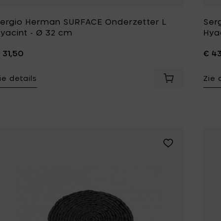
ergio Herman SURFACE Onderzetter L
Ser
yacint - Ø 32 cm
Hya
 31,50
€ 4
ie details
Zie 
Voeg Sergio H
Voeg Sergio Her