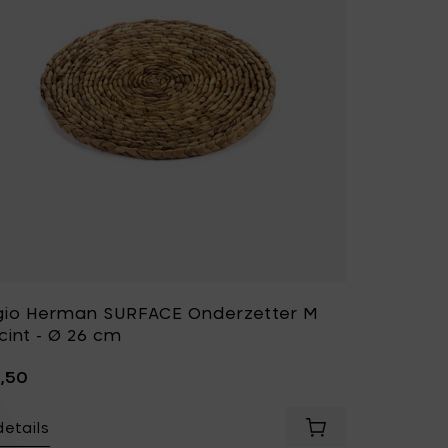
gio Herman SURFACE Onderzetter M
cint - Ø 26 cm
4,50
details
erman SURFACE Onderzetter S Hyacint - Ø 20 cm toe aan je 
Voeg Sergio Herm