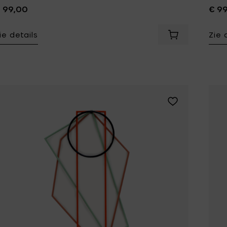
 99,00
€ 9
Tomorrowland
UMBROSA
ie details
Zie 
Villa Styles
Vincent Van Duysen
Voeg Muller V
WMF
Wouters & Hendrix
Voeg Muller Van