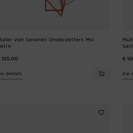
uller Van Severen Onderzetters Mix
Mul
et/4
Set
 120,00
€ 12
ie details
Zie 
Voeg Muller V
Voeg Sergio Her