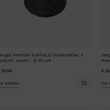
ergio Herman SURFACE Onderzetter S
Ser
yacint, zwart - Ø 20 cm
Hya
 19,00
€ 2
ie details
Zie 
Voeg Sergio H