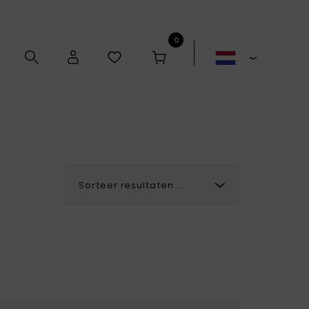
0
Alex Gabriëls
Anita Le Grelle
Antonino Sciortino
Artek
Bela Silva
Bertrand Lejoly
Boxy's
Casual Avenue