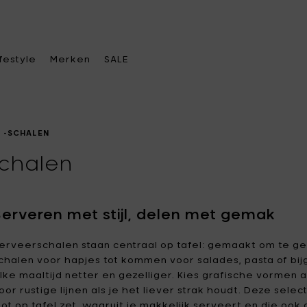
ifestyle
Merken
SALE
 -SCHALEN
chalen
s een categorie
s een categorie
s een categorie
Kies een merk
e keuken
rasverwarming &
kendtassen
A di Alessi
Alessi
Serveren met stijl, delen met gemak
rkoren
tafel
dtassen
Ann
Ann Van Hoey
erveerschalen staan centraal op tafel: gemaakt om te g
becue & accessoires
Demeulemeester
chalen voor hapjes tot kommen voor salades, pasta of bi
oratie
eren accessoires
fakkels & verlichting
lke maaltijd netter en gezelliger. Kies grafische vormen 
Asa Selection
Bea Mombaers
e office
telhangers
oor rustige lijnen als je het liever strak houdt. Deze sele
elvoeders
Blomus
Bob Verhelst
lot op tafel zet, waaruit je makkelijk serveert en die oo