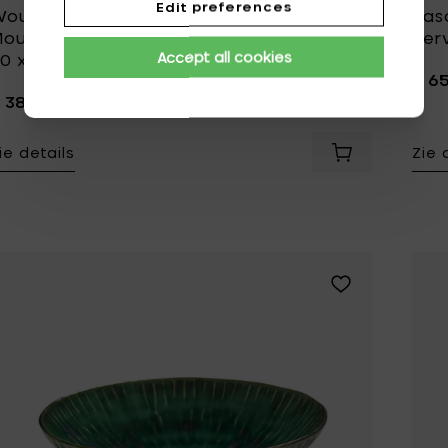
Edit preferences
outers & Hendrix Les Objets
Pas
ouleversants Schaal M Messing Marcel -
Ser
Accept all cookies
0 x 13.5 x h 5.5 cm
€ 6
 380,00
ie details
Zie 
Voeg Wouters &
Voeg Pascale Na