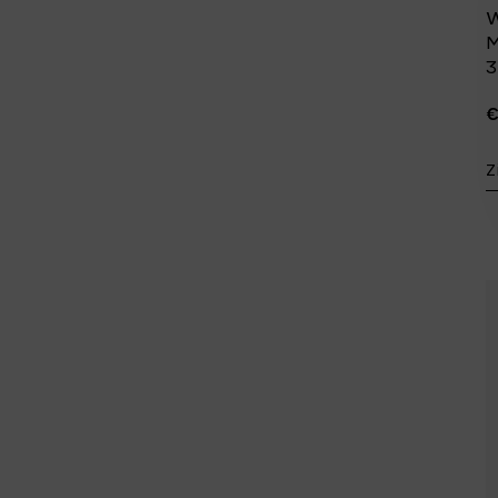
W
M
3
€
Z