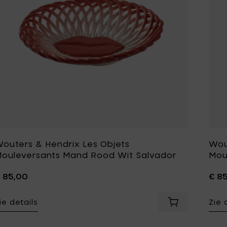
outers & Hendrix Les Objets
Wou
ouleversants Mand Rood Wit Salvador
Mou
 85,00
€ 8
ie details
Zie 
Voeg Wouters 