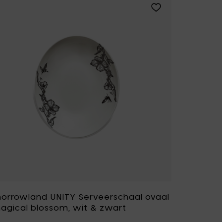
nd UNITY Serveerschaal ovaal L, magical blossom, wit & zwa
Voeg Tomorrowland 
orrowland UNITY Serveerschaal ovaal
magical blossom, wit & zwart