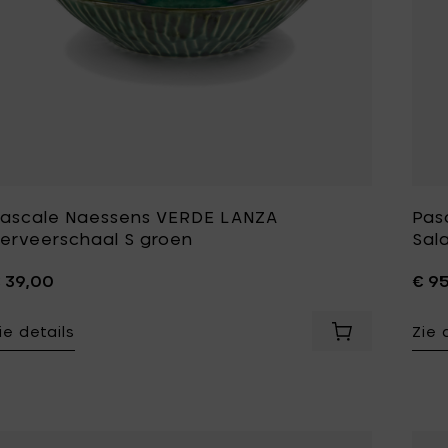
ascale Naessens VERDE LANZA
Pas
erveerschaal S groen
Sal
 39,00
€ 9
ie details
Zie 
Voeg Pascale 