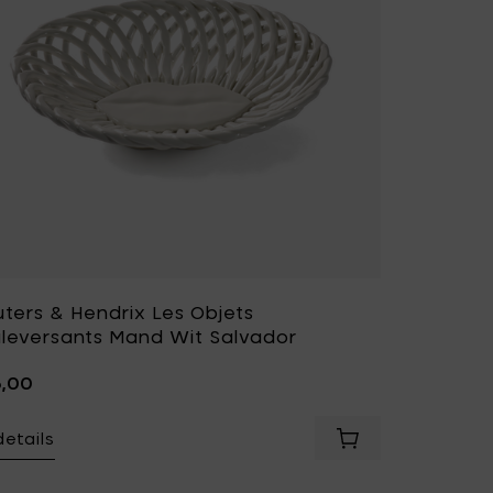
ters & Hendrix Les Objets
leversants Mand Wit Salvador
5,00
details
& Hendrix Les Objets Mouleversants Mand Rood Wit Salvado
Voeg Wouters & H