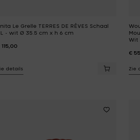
Tomorrowland
UMBROSA
Villa Styles
Vincent Van Duysen
nita Le Grelle TERRES DE RÊVES Schaal
Wou
L - wit Ø 35.5 cm x h 6 cm
Mou
WMF
Wouters & Hendrix
Wit
 115,00
€ 5
ie details
Zie 
Voeg Anita Le 
Voeg Wouters & 