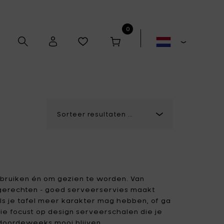
0
Alex Gabriëls
Anita Le Grelle
Antonino Sciortino
Artek
ebruiken én om gezien te worden. Van
jgerechten - goed serveerservies maakt
als je tafel meer karakter mag hebben, of ga
Bela Silva
Bertrand Lejoly
ctie focust op design serveerschalen die je
Boxy's
Casual Avenue
k doordeweeks mooi blijven.