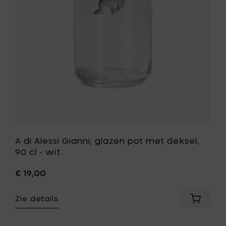
pot
met
lauw
deksel,
90
cl
-
st
wit
toe
aan
je
wenslijst
A di Alessi Gianni, glazen pot met deksel,
90 cl - wit
€ 19,00
Zie details
Voeg
A
i
di