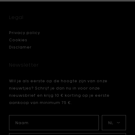
Alessi
Gianni,
glazen
Legal
pot
blauw
met
deksel,
Privacy policy
90
Cookies
cl
Disclamer
je
-
wit
toe
Newsletter
aan
je
mandje
Wil je als eerste op de hoogte zijn van onze
nieuwtjes? Schrijf je dan nu in voor onze
nieuwsbrief en krijg 10 € korting op je eerste
aankoop van minimum 75 €.
Naam
Mijn
taal