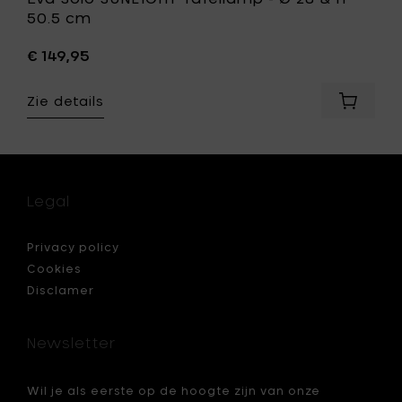
50.5 cm
€ 149,95
Zie details
Voeg
Eva
Solo
Cool
SUNLIGH
oeler,
Tafella
t
-
Legal
Ø
28
&
Privacy policy
h
Cookies
50.5
Disclamer
cm
toe
je
aan
Newsletter
je
mandje
Wil je als eerste op de hoogte zijn van onze