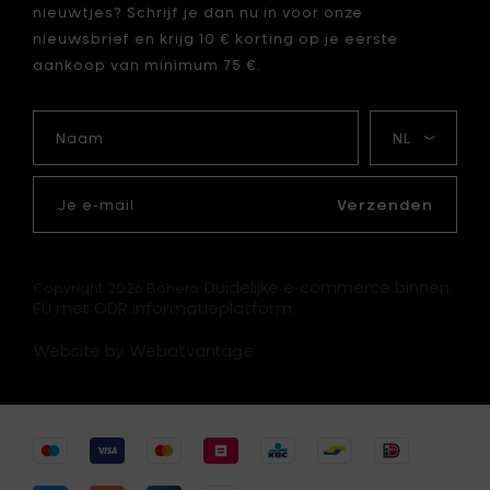
nieuwtjes? Schrijf je dan nu in voor onze
nieuwsbrief en krijg 10 € korting op je eerste
aankoop van minimum 75 €.
Naam
Mijn
taal
Je
e-
Verzenden
mail
Duidelijke e-commerce binnen
Copyright 2026 Bohero.
EU met ODR informatieplatform.
Website by Webatvantage