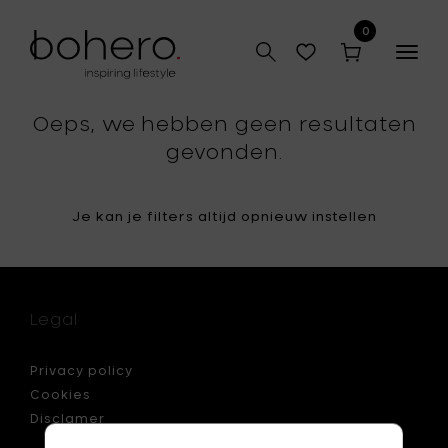
0
Togg
navig
Oeps, we hebben geen resultaten
gevonden.
Je kan je filters altijd opnieuw instellen
Legal
Privacy policy
Cookies
Disclamer