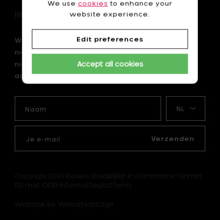
We use
cookies
to enhance your
Newsletter
website experience.
Edit preferences
Wil je als eerste op de hoogte zijn van onze
nieuwtjes? Schrijf je dan nu in voor onze
Accept all cookies
nieuwsbrief en krijg 10 € korting op je eerste
aankoop van minimum 75 €.
Naam
Mijn
taal
Je
e-
Verzenden
mail
Duidelijke e-commerce binnen
Copyright 2026 Bohero.
EU met ODR informatieplatform.
Website by Webatvantage