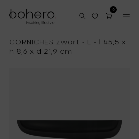
0
Togg
navig
CORNICHES zwart - L - l 45,5 x
h 8,6 x d 21,9 cm