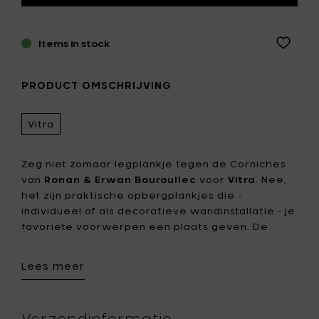
Items in stock
PRODUCT OMSCHRIJVING
Vitra
Zeg niet zomaar legplankje tegen de Corniches
van
Ronan & Erwan Bouroullec
voor
Vitra
. Nee,
het zijn praktische opbergplankjes die -
individueel of als decoratieve wandinstallatie - je
favoriete voorwerpen een plaats geven. De
verschillende vormen, afmetingen en kleuren
vormen een heel eigentijds geheel. Gebruik ze
Lees meer
als sleutelbord naast de voordeur, als
opbergplaats voor je badkamerspullen of als
uitstalplaats voor je Eames bird.
Verzendinformatie