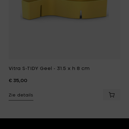
8
cm
toe
aan
je
wenslijst
st
Vitra S-TIDY Geel - 31.5 x h 8 cm
€ 35,00
Zie details
Voeg
Vitra
S-
TIDY
Y
Geel
-