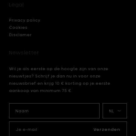
31.5
Legal
x
h
8
Privacy policy
cm
Cookies
toe
Disclamer
aan
je
mandje
Newsletter
Wil je als eerste op de hoogte zijn van onze
nieuwtjes? Schrijf je dan nu in voor onze
je
nieuwsbrief en krijg 10 € korting op je eerste
aankoop van minimum 75 €.
Naam
Mijn
taal
Je
e-
Verzenden
mail