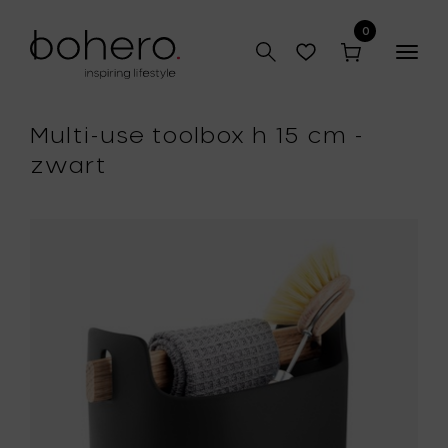
0
Togg
navig
Multi-use toolbox h 15 cm -
zwart