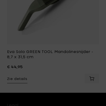
cm
toe
aan
je
wenslijst
st
Eva Solo GREEN TOOL Mandolinesnijder -
8,7 x 31,5 cm
€ 44,95
Zie details
Voeg
Eva
Solo
IC
GREEN
EN
TOOL
pot
Mandoli
Legal