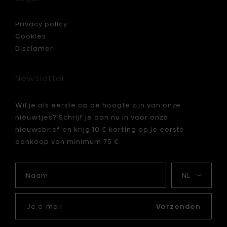
-
l
8,7
x
Privacy policy
31,5
Cookies
cm
Disclamer
toe
aan
je
Newsletter
mandje
Wil je als eerste op de hoogte zijn van onze
je
nieuwtjes? Schrijf je dan nu in voor onze
nieuwsbrief en krijg 10 € korting op je eerste
aankoop van minimum 75 €.
Naam
Mijn
taal
Je
e-
Verzenden
mail