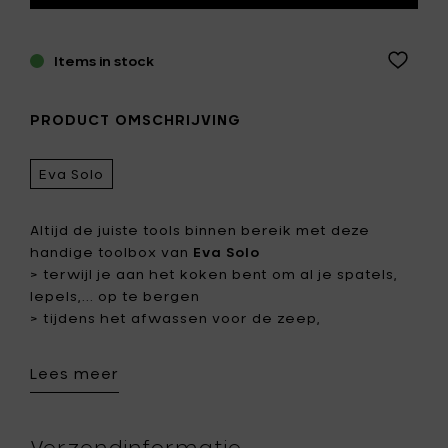
Items in stock
PRODUCT OMSCHRIJVING
Eva Solo
Altijd de juiste tools binnen bereik met deze
handige toolbox van
Eva Solo
> terwijl je aan het koken bent om al je spatels,
lepels,... op te bergen
> tijdens het afwassen voor de zeep,
afwasborstels, sponsjes,...
> in je badkamer voor de borstels
Lees meer
> op je bureau voor je pennen, potloden, latten,...
Beschikbaar in 2 formaten (15 & 20 cm) en 2
Verzendinformatie