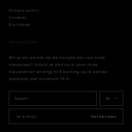
carboni
ash,
Privacy policy
je
lichtgrijs
Cookies
-
Disclamer
Ø
40,1
cm
Newsletter
toe
aan
je
Wil je als eerste op de hoogte zijn van onze
mandje
nieuwtjes? Schrijf je dan nu in voor onze
nieuwsbrief en krijg 10 € korting op je eerste
aankoop van minimum 75 €.
Naam
Mijn
taal
Je
e-
Verzenden
mail