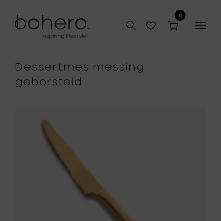
0
Togg
navig
Dessertmes messing
geborsteld