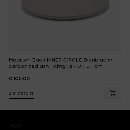
-
Ø
40,1
cm
toe
aan
je
wenslijst
Maarten Baas INNER CIRCLE Dienblad in
carbonized ash, lichtgrijs - Ø 40,1 cm
€ 105,00
Zie details
Voeg
ten
Maarte
Baas
elepel
INNER
ing
CIRCLE
steld
Dienbla
Legal
in