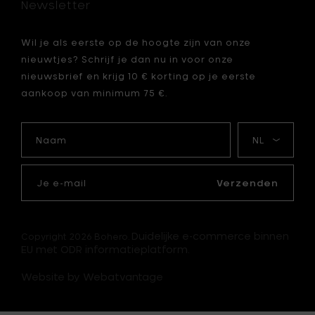
Newsletter
je
mandje
Wil je als eerste op de hoogte zijn van onze
je
nieuwtjes? Schrijf je dan nu in voor onze
nieuwsbrief en krijg 10 € korting op je eerste
aankoop van minimum 75 €.
Naam
Mijn
taal
Je
e-
Verzenden
mail
Duidelijke e-commerce binnen
Copyright 2026 Bohero.
EU met ODR informatieplatform.
Website by Webatvantage