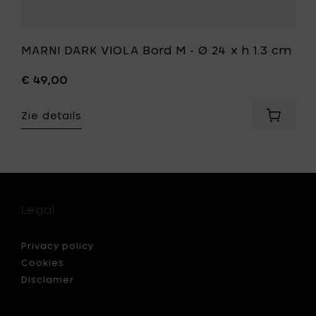
st
MARNI DARK VIOLA Bord M - Ø 24 x h 1.3 cm
€ 49,00
Zie details
Voeg
MARNI
DARK
I
VIOLA
SOM
Bord
M
-
Legal
Ø
24
x
Privacy policy
h
Cookies
1.3
Disclamer
cm
toe
aan