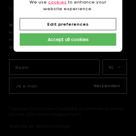
We use
cookies
to enhance your
Newsletter
website experience.
Edit preferences
Wil je als eerste op de hoogte zijn van onze
nieuwtjes? Schrijf je dan nu in voor onze
Accept all cookies
nieuwsbrief en krijg 10 € korting op je eerste
aankoop van minimum 75 €.
Naam
Mijn
taal
Je
e-
Verzenden
mail
Duidelijke e-commerce binnen
Copyright 2026 Bohero.
EU met ODR informatieplatform.
Website by Webatvantage