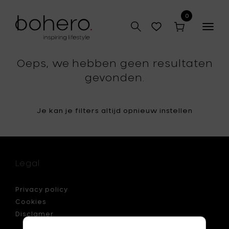
0
Togg
navig
Oeps, we hebben geen resultaten
gevonden.
Je kan je filters altijd opnieuw instellen
Legal
Privacy policy
Cookies
Disclamer