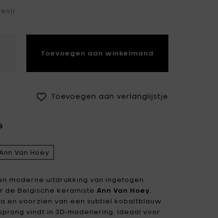
ten))
Fiskars Garden
Fiskars Home
Humble
Iittala
Kickpack
Toevoegen aan winkelmand
Koen Van Guijze
LegnoArt
Likami
Maarten Baas
Marcel Wolterinck
Toevoegen aan verlanglijstje
Mastrad
Merci for Serax
G
Muller Van Severen
Nendo by Valerie
Objects
Ann Van Hoey
Paola Navone
Pascale Naessens
Piet Boon
Plan C
een moderne uitdrukking van ingetogen
r de Belgische keramiste
Ann Van Hoey.
Roos Van de Velde
San Pellegrino
na en voorzien van een subtiel kobaltblauw
sprong vindt in 3D‑modellering. Ideaal voor
Stelton
Studio Ottawa