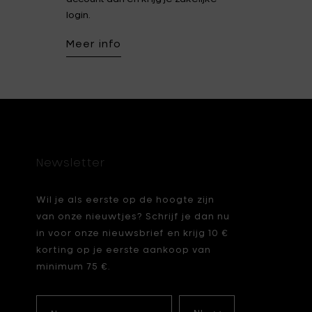
login.
Meer info
Newsletter
Wil je als eerste op de hoogte zijn
van onze nieuwtjes? Schrijf je dan nu
in voor onze nieuwsbrief en krijg 10 €
korting op je eerste aankoop van
minimum 75 €.
Naam
Mijn
taal