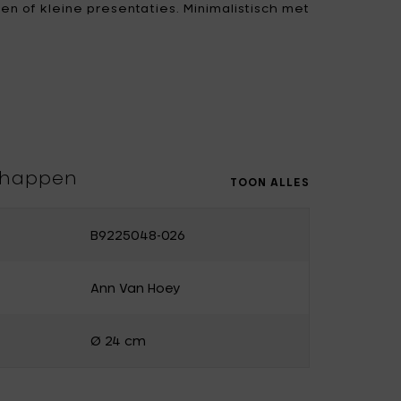
en of kleine presentaties. Minimalistisch met
nu te vinden bij
Bohero
, jouw winkel voor
Uncharted
UNIK ANTWERP
Vitra
Waterl'eau
Zone Denmark
chappen
TOON ALLES
B9225048-026
Ann Van Hoey
Ø 24 cm