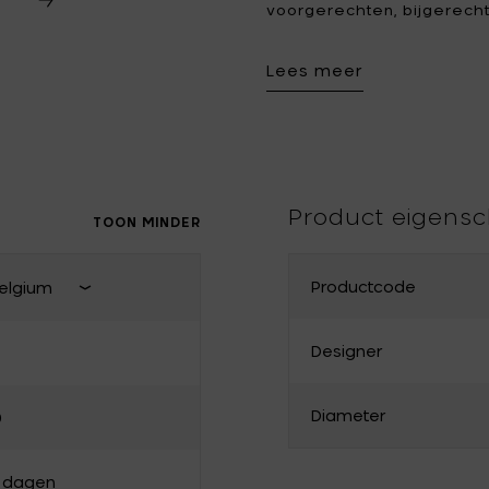
voorgerechten, bijgerecht
een architecturale toets, 
Tomorrowland
UMBROSA
designservies.
Lees meer
Villa Styles
Vincent Van Duysen
WMF
Wouters & Hendrix
Product eigens
TOON MINDER
Productcode
elgium
Sluit land van levering
Designer
Frankrijk
Diameter
0
Bulgarije
Denemarken
3 dagen