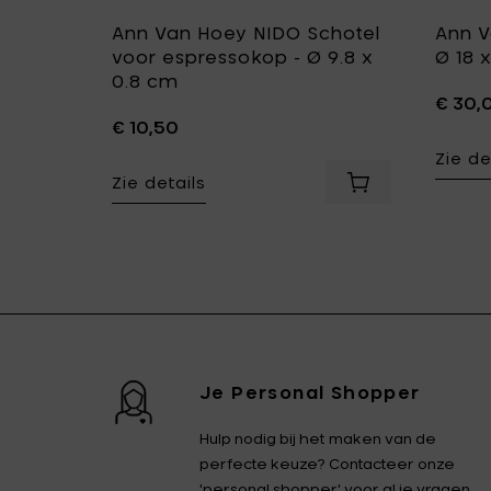
Ann Van Hoey NIDO Schotel
Ann V
Ø 8 x h
voor espressokop - Ø 9.8 x
Ø 18 x
0.8 cm
€ 30,
€ 10,50
Zie de
 Ø 15 x h 8 cm toe aan je mandje
Zie details
Voeg Ann Van Hoey NIDO Bijgerecht bordje S - Ø 8 x h 1.
Voeg Ann Van Ho
Je Personal Shopper
Hulp nodig bij het maken van de
perfecte keuze? Contacteer onze
'personal shopper' voor al je vragen.