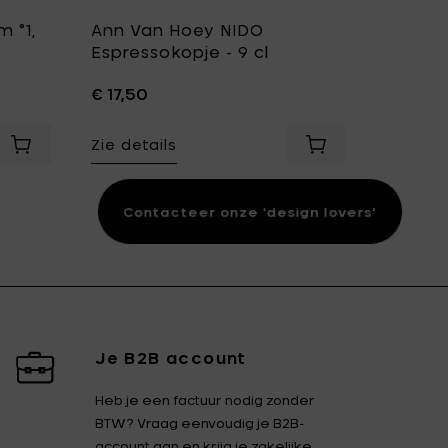
 °1,
Ann Van Hoey NIDO
Ann Va
Espressokopje - 9 cl
voor c
- Ø 11.
€ 17,50
€ 21,00
Zie details
 x h 1.2 cm toe aan je mandje
Voeg Ann Van Hoey NIDO Kom °1, L - Ø 18 x h 9.5 cm toe aa
Voeg Ann Van Hoey
Zie det
je mandje
Contacteer onze 'design lovers'
Je B2B account
Heb je een factuur nodig zonder
BTW? Vraag eenvoudig je B2B-
account aan en krijg je zakelijke