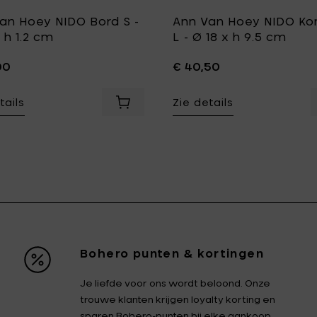
an Hoey NIDO Bord S -
Ann Van Hoey NIDO Kom
 h 1.2 cm
L - Ø 18 x h 9.5 cm
00
€ 40,50
tails
Zie details
Voeg Ann Van Hoey NIDO Bord S - Ø 18
4 cm toe aan je mandje
ey NIDO Schotel voor espressokop - Ø 9.8 x 0.8 cm toe aan 
Bohero punten & kortingen
Je liefde voor ons wordt beloond. Onze
trouwe klanten krijgen loyalty korting en
sparen Bohero-punten bij elke aankoop.