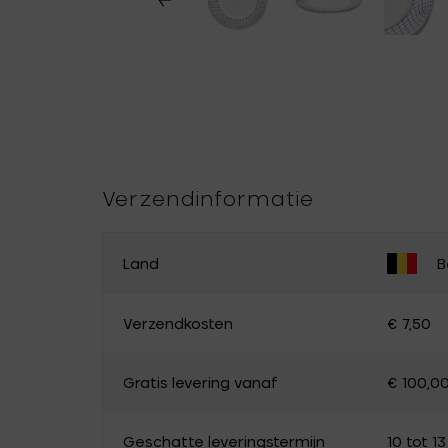
Verzendinformatie
Land
B
PAS JE LAND AAN
Verzendkosten
€ 7,50
België
Duitsland
Gratis levering vanaf
€ 100,0
Luxemburg
Nederland
Canada
Cyprus
Geschatte leveringstermijn
10 tot 1