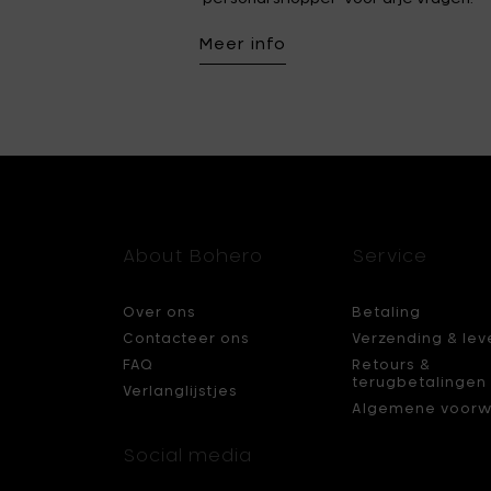
Meer info
About Bohero
Service
Over ons
Betaling
Contacteer ons
Verzending & lev
FAQ
Retours &
terugbetalingen
Verlanglijstjes
Algemene voorw
Social media