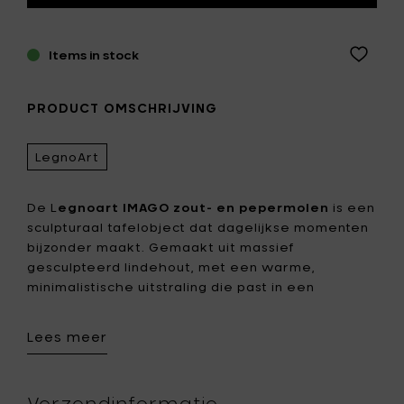
Items in stock
PRODUCT OMSCHRIJVING
LegnoArt
De L
egnoart IMAGO zout- en pepermolen
is een
sculpturaal tafelobject dat dagelijkse momenten
bijzonder maakt. Gemaakt uit massief
gesculpteerd lindehout, met een warme,
minimalistische uitstraling die past in een
verfijnde keuken en op een mooi gedekte tafel.
Deze molen wordt met de hand vervaardigd in
Lees meer
Italië en afgewerkt met een handmatige
afwerking. Het
keramische maalwerk
is
geschikt voor zout en peper en laat je de
Verzendinformatie