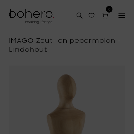
0
Togg
navig
IMAGO Zout- en pepermolen -
Lindehout