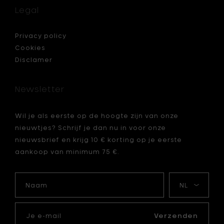
Pepermo
molen
Legal
XXL
-
eden
h
ief
Privacy policy
47,2
nhout,
Cookies
cm
Disclamer
toe
aan
je
Newsletter
mandje
Wil je als eerste op de hoogte zijn van onze
nieuwtjes? Schrijf je dan nu in voor onze
nieuwsbrief en krijg 10 € korting op je eerste
aankoop van minimum 75 €.
je
Naam
Mijn
taal
Je
e-
Verzenden
mail