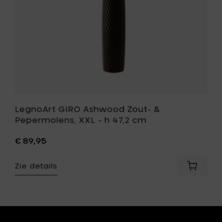
out,
h
47,2
cm
toe
aan
je
wenslijst
LegnoArt GIRO Ashwood Zout- &
st
Pepermolens, XXL - h 47,2 cm
€ 89,95
Zie details
Voeg
LegnoAr
GIRO
oArt
Ashwoo
TS
Zout-
r-
&