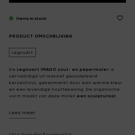
Items in stock
PRODUCT OMSCHRIJVING
LegnoArt
De
Legnoart IMAGO zout- en pepermole
n is
vervaardigd uit massief gesculpteerd
kersenhout, gekenmerkt door een warme kleur
en een levendige houttekening. De organische
vorm maakt van deze molen
een sculpturaal
object op tafel.
De molen wordt
handgemaakt in Italië
en
Lees meer
manueel afgewerkt. Het keramische maalwerk is
geschikt voor zout en peper en laat toe de
maalgraad nauwkeurig in te stellen. Het
Verzendinformatie