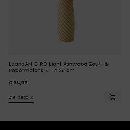
-
h
26
cm
st
toe
aan
je
wenslijst
LegnoArt GIRO Light Ashwood Zout- &
Pepermolens, L - h 26 cm
€ 54,95
Zie details
Voeg
oArt
LegnoAr
S
GIRO
Light
Ashwoo
Zout-