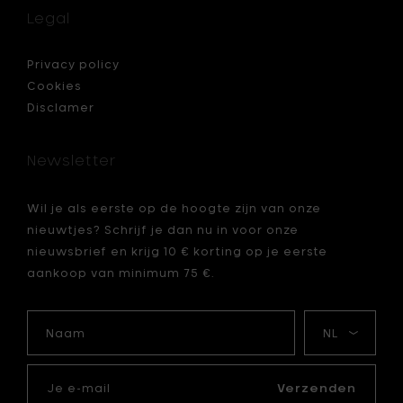
kmessen
&
Legal
Pepermo
L
-
Privacy policy
h
Cookies
26
Disclamer
cm
je
toe
aan
Newsletter
je
mandje
Wil je als eerste op de hoogte zijn van onze
nieuwtjes? Schrijf je dan nu in voor onze
nieuwsbrief en krijg 10 € korting op je eerste
aankoop van minimum 75 €.
Naam
Mijn
taal
Je
e-
Verzenden
mail