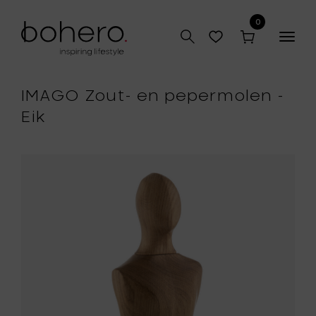
0
Togg
navig
IMAGO Zout- en pepermolen -
Eik