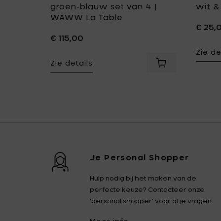
groen-blauw set van 4 |
wit &
WAWW La Table
€ 25,
€ 115,00
Zie de
Voeg Serax Glas Nabucho blauw | WAWW La Table toe 
Zie details
eurwaerder COLLAGE Houten theekop - Ø 8.5 cm toe aan je 
Voeg Serax Ontb
Je Personal Shopper
Hulp nodig bij het maken van de
perfecte keuze? Contacteer onze
'personal shopper' voor al je vragen.