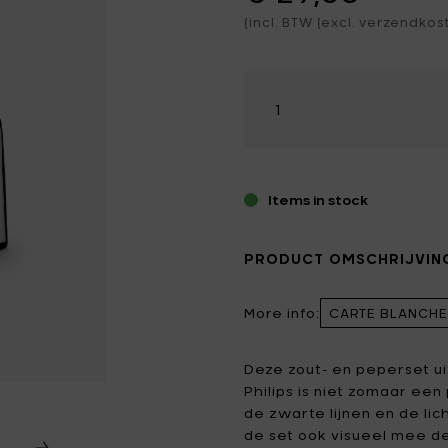
kamer
rkaarsen
(incl. BTW (excl. verzendkos
ieren
Catherine Lovatt
Eva Solo
ichting
letjes & magneten
ers
Frédérick Gautier
Guzzini
Selecteer
bels
hoeveelheid
kflessen
Jansen+co
Kelly Wearstler
door Kaars
Koziol
Le Feu
LindDNA
LIZ.objets
Items in stock
Marie Michielssen
MARNI
PRODUCT OMSCHRIJVIN
MISSONI HOME
Mon Dada
More info:
CARTE BLANCHE 
NO/AN
Ottolenghi
Patrick Paris
Peugeot
Deze zout- en peperset ui
Philips is niet zomaar ee
Q7 WALLET
Roger Van Damme
de zwarte lijnen en de li
de set ook visueel mee de
Serax
Sergio Herman