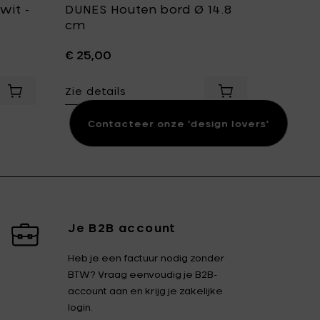
wit -
DUNES Houten bord Ø 14.8
WAVE G
cm
cm x h
€ 25,00
€ 57,00
 & zwart toe aan je mandje
Zie details
Zie det
oe aan je mandje
Voeg Serax UALA van Sebastian Herkner - Tafellamp L, wit
Voeg Serax STUDI
Contacteer onze 'design lovers'
Je B2B account
Heb je een factuur nodig zonder
BTW? Vraag eenvoudig je B2B-
account aan en krijg je zakelijke
login.