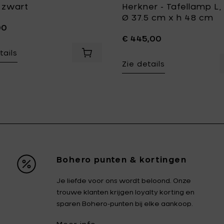
 zwart
Herkner - Tafellamp L, 
Ø 37.5 cm x h 48 cm
00
€ 445,00
tails
aan je mandje
Voeg Serax CARTE BLANCHE Kan - wit
Zie details
mandje
ijtborden Bazaar groen-blauw set van 4 | WAWW La Table t
Bohero punten & kortingen
Je liefde voor ons wordt beloond. Onze
trouwe klanten krijgen loyalty korting en
sparen Bohero-punten bij elke aankoop.