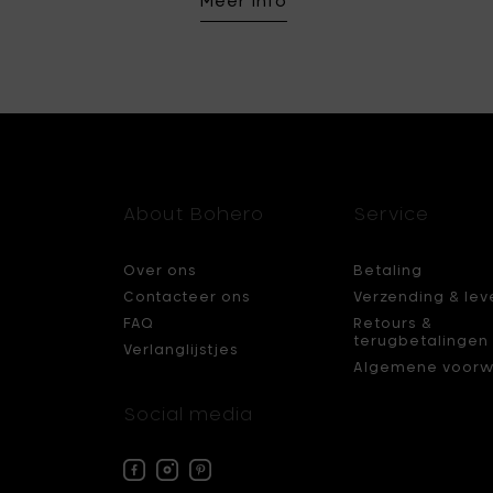
Meer info
About Bohero
Service
Over ons
Betaling
Contacteer ons
Verzending & lev
FAQ
Retours &
terugbetalingen
Verlanglijstjes
Algemene voorw
Social media
Facebook
Instagram
Pinterest
Bohero
Bohero
Bohero