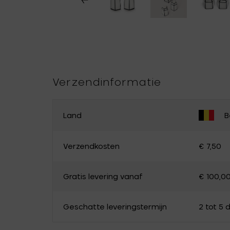
Verzendinformatie
Land
B
PAS JE LAND AAN
Verzendkosten
€ 7,50
België
Duitsland
Gratis levering vanaf
€ 100,0
Luxemburg
Nederland
Canada
Cyprus
Geschatte leveringstermijn
2 tot 5
Estland
Finland