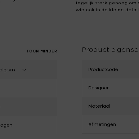
tegelijk sterk genoeg om 
wie ook in de kleine detai
Tomorrowland
UMBROSA
Villa Styles
Vincent Van Duysen
WMF
Wouters & Hendrix
Product eigens
TOON MINDER
Productcode
elgium
Sluit land van levering
Designer
Frankrijk
Materiaal
0
Bulgarije
Denemarken
Afmetingen
 dagen
Griekenland