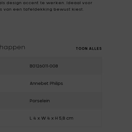
als design accent te werken. Ideaal voor
ls van een tafeldekking bewust kiest.
Uncharted
UNIK ANTWERP
Vitra
Waterl'eau
Zone Denmark
chappen
TOON ALLES
B0126011-008
Annebet Philips
Porselein
L 4 x W 4 x H 5,8 cm