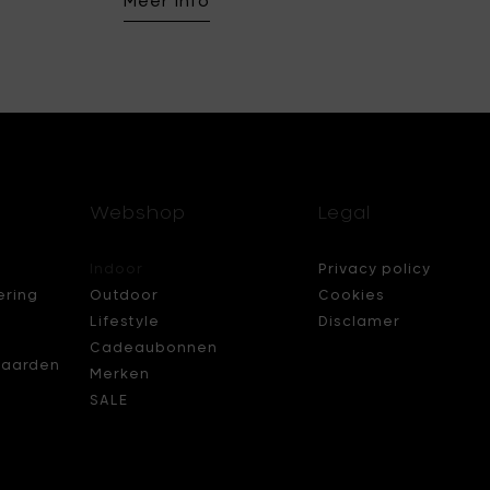
Meer info
Webshop
Legal
Indoor
Privacy policy
ering
Outdoor
Cookies
Lifestyle
Disclamer
Cadeaubonnen
aarden
Merken
SALE