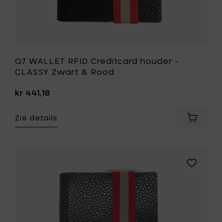
Q7 WALLET RFID Creditcard houder -
CLASSY Zwart & Rood
kr 441,18
Zie details
Voeg
Q7
WALLET
RFID
Creditc
Voeg
houder
Q7
-
WALLET
CLASSY
RFID
Zwart
Creditcar
&
houder
Rood
-