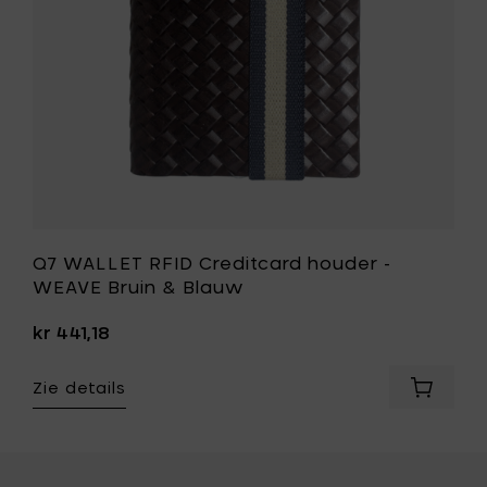
Bruin
je
&
mandje
Blauw
toe
aan
je
wenslijst
Q7 WALLET RFID Creditcard houder -
WEAVE Bruin & Blauw
kr 441,18
Zie details
Voeg
Q7
WALLET
RFID
Creditc