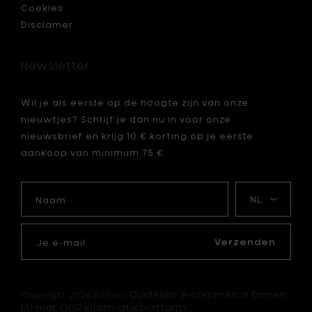
Cookies
Disclamer
Newsletter
Wil je als eerste op de hoogte zijn van onze
nieuwtjes? Schrijf je dan nu in voor onze
nieuwsbrief en krijg 10 € korting op je eerste
aankoop van minimum 75 €.
Naam
Mijn
taal
Je
e-
Verzenden
mail
Duidelijke e-commerce binnen
Copyright 2026 Bohero.
EU met ODR informatieplatform.