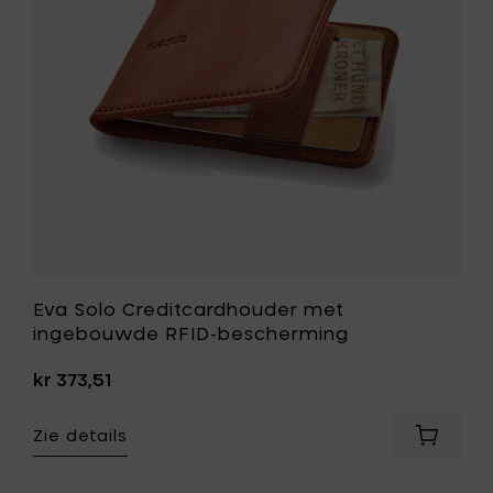
RFID-
bescherm
toe
aan
je
wenslijst
Eva Solo Creditcardhouder met
ingebouwde RFID-bescherming
kr 373,51
Zie details
Voeg
Eva
Solo