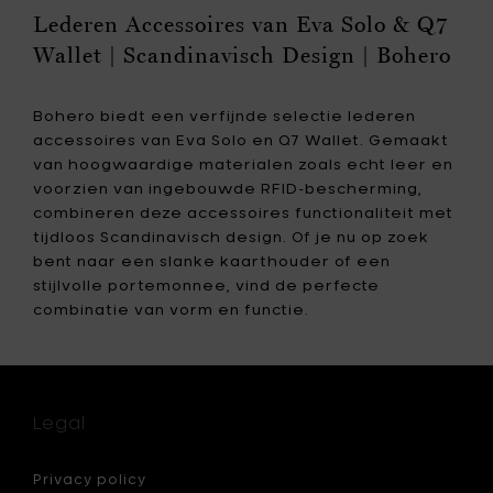
houder
Lederen Accessoires van Eva Solo & Q7
-
Wallet | Scandinavisch Design | Bohero
WEAVE
Bruin
&
Bohero biedt een verfijnde selectie lederen
Blauw
toe
accessoires van Eva Solo en Q7 Wallet. Gemaakt
aan
van hoogwaardige materialen zoals echt leer en
je
voorzien van ingebouwde RFID-bescherming,
mandje
combineren deze accessoires functionaliteit met
tijdloos Scandinavisch design. Of je nu op zoek
bent naar een slanke kaarthouder of een
stijlvolle portemonnee, vind de perfecte
combinatie van vorm en functie.
Legal
Privacy policy