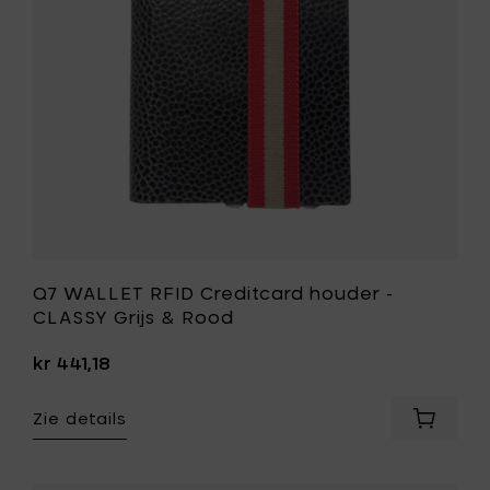
toe
CLASSY
aan
Grijs
je
&
mandje
Rood
toe
aan
je
wenslijst
Q7 WALLET RFID Creditcard houder -
CLASSY Grijs & Rood
kr 441,18
Zie details
Voeg
Q7
WALLET
RFID