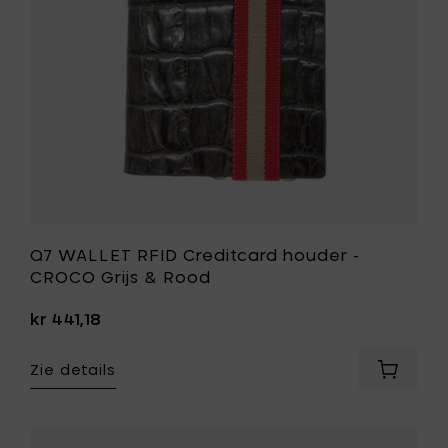
aan
Grijs
je
&
mandje
Rood
toe
aan
je
wenslijst
Q7 WALLET RFID Creditcard houder -
CROCO Grijs & Rood
kr 441,18
Zie details
Voeg
Q7
WALLET
RFID