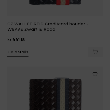
Q7 WALLET RFID Creditcard houder -
WEAVE Zwart & Rood
kr 441,18
Zie details
Voeg
Q7
WALLET
RFID
Creditc
Voeg
houder
Q7
-
WALLET
WEAVE
RFID
Zwart
Creditcar
&
houder
Rood
-
toe
WEAVE
aan