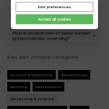
Edit preferences
Hoe volg ik mijn bestelling op
Accept all cookies
Moet ik invoerrechten of taksen betalen
bij internationale verzending?
Kies een andere categorie
Account & registratie
Bestelproces
Betaling
Bestelstatus
Verzending & levering