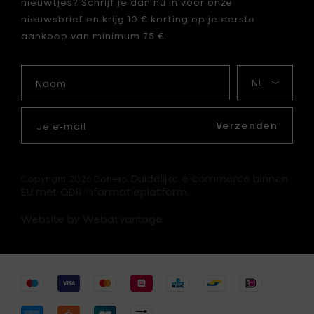
nieuwtjes? Schrijf je dan nu in voor onze
nieuwsbrief en krijg 10 € korting op je eerste
aankoop van minimum 75 €.
Naam
Mijn
taal
Je
e-
Verzenden
mail
Duidelijke e-commerce binnen
Copyright 2026 Bohero.
EU met ODR informatieplatform.
Website by Webatvantage