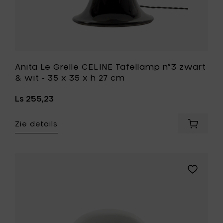
toe
x
aan
h
je
27
mandje
cm
toe
aan
je
Anita Le Grelle CELINE Tafellamp n°3 zwart
wenslijst
& wit - 35 x 35 x h 27 cm
Ls 255,23
Zie details
Voeg
Anita
Le
Grelle
CELINE
Voeg
Tafella
Anita
n°3
Le
zwart
Grelle
&
JOE
wit
Tafellam
-