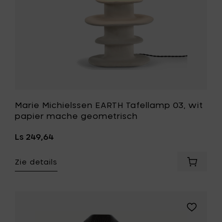
toe
aan
je
wenslijst
Marie Michielssen EARTH Tafellamp 03, wit
papier mache geometrisch
Ls 249,64
Zie details
Voeg
Marie
Michiel
EARTH
Tafella
Voeg
03,
Serax