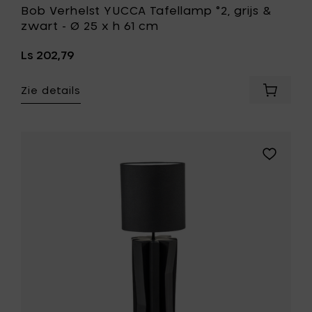
Bob Verhelst YUCCA Tafellamp °2, grijs &
zwart - Ø 25 x h 61 cm
Ls 202,79
Zie details
Voeg
Bob
Verhelst
YUCCA
Tafella
Voeg
°2,
Bob
grijs
Verhelst
&
YUCCA
zwart
Tafellam
-
°3,
Ø
zwart
25
&
x
zwart
h
-
61
Ø
cm
25
toe
x