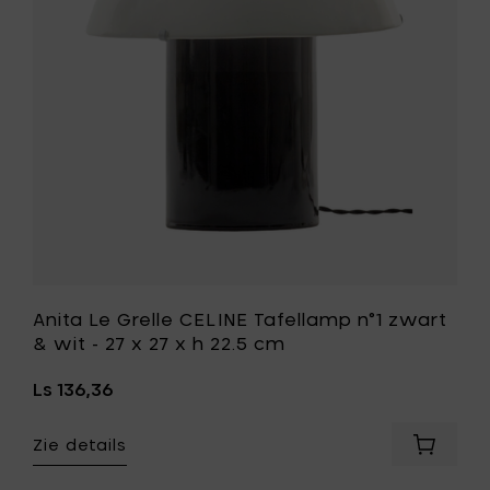
31
n°1
x
zwart
h
&
31.5
wit
cm
-
toe
27
aan
x
je
27
mandje
x
h
22.5
cm
toe
aan
je
Anita Le Grelle CELINE Tafellamp n°1 zwart
wenslijst
& wit - 27 x 27 x h 22.5 cm
Ls 136,36
Zie details
Voeg
Anita