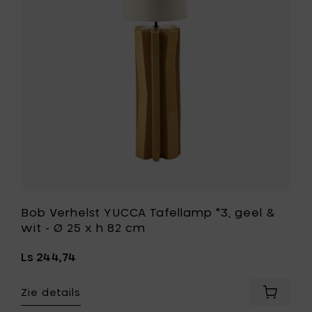
-
°3,
Ø
geel
25
&
x
wit
h
-
82
Ø
cm
25
toe
x
aan
h
je
82
mandje
cm
toe
aan
je
wenslijst
Bob Verhelst YUCCA Tafellamp °3, geel &
wit - Ø 25 x h 82 cm
Ls 244,74
Zie details
Voeg
Bob