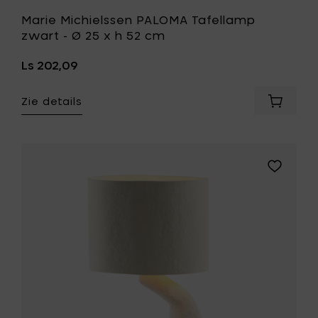
Marie Michielssen PALOMA Tafellamp
zwart - Ø 25 x h 52 cm
Ls 202,09
Zie details
Voeg
Marie
Michiel
PALOMA
Tafella
Voeg
zwart
Marie
-
Michielss
Ø
EARTH
25
Tafellam
x
04
h
wit
52
-
cm
43
toe
x
aan
22
je
x