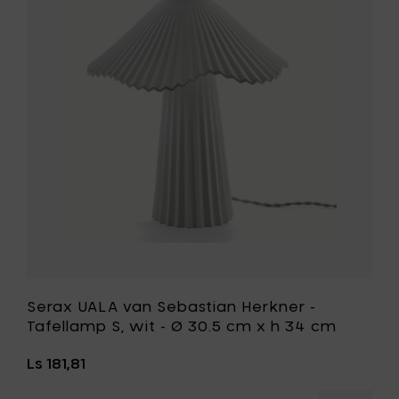
Tafella
van
L,
Sebastia
wit
Herkner
-
-
Ø
Tafellam
37.5
S,
cm
wit
x
-
h
Ø
48
30.5
cm
cm
toe
x
aan
h
je
34
mandje
cm
toe
aan
je
Serax UALA van Sebastian Herkner -
wenslijst
Tafellamp S, wit - Ø 30.5 cm x h 34 cm
Ls 181,81