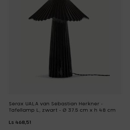
wit
UALA
papier
van
mache
Sebastia
geomet
Herkner
toe
-
aan
Tafellam
je
L,
mandje
zwart
-
Ø
37.5
cm
x
h
48
cm
toe
aan
je
Serax UALA van Sebastian Herkner -
wenslijst
Tafellamp L, zwart - Ø 37.5 cm x h 48 cm
Ls 468,51