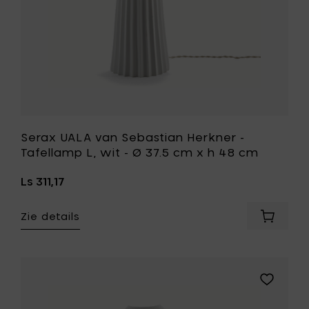
h
Ø
34
37.5
cm
cm
toe
x
aan
h
je
48
mandje
cm
toe
aan
je
Serax UALA van Sebastian Herkner -
wenslijst
Tafellamp L, wit - Ø 37.5 cm x h 48 cm
Ls 311,17
Zie details
Voeg
Serax
UALA
van
Sebasti
Voeg
Herkner
Serax
-
UALA