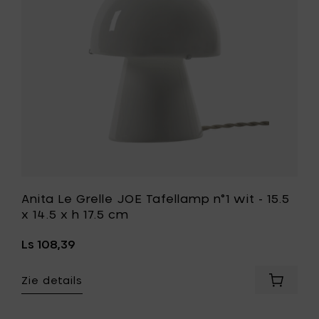
n°1
35
wit
x
-
35
15.5
x
x
h
14.5
27
x
cm
h
toe
17.5
aan
cm
je
toe
mandje
aan
je
wenslijst
Anita Le Grelle JOE Tafellamp n°1 wit - 15.5
x 14.5 x h 17.5 cm
Ls 108,39
Zie details
Voeg
Anita
Le