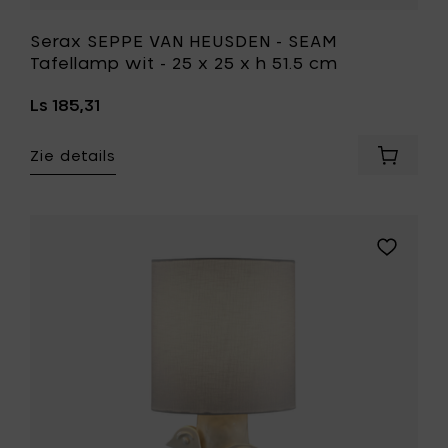
je
wenslijst
Serax SEPPE VAN HEUSDEN - SEAM
Tafellamp wit - 25 x 25 x h 51.5 cm
Ls 185,31
Zie details
Voeg
Serax
SEPPE
VAN
HEUSDE
Voeg
-
Marie
SEAM
Michielss
Tafella
PALOMA
wit
Tafellam
-
wit
25
-
x
Ø
25
25
x
x
h
h