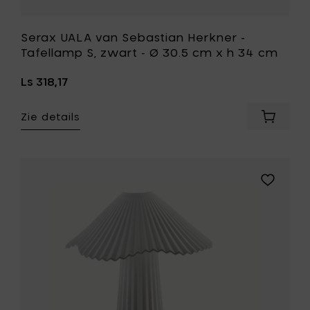
toe
aan
je
Serax UALA van Sebastian Herkner -
wenslijst
Tafellamp S, zwart - Ø 30.5 cm x h 34 cm
Ls 318,17
Zie details
Voeg
Serax
UALA
van
Sebasti
Voeg
Herkner
Serax
-
UALA
Tafella
van
S,
Sebastia
zwart
Herkner
-
-
Ø
Tafellam
30.5
L,
cm
wit
x
-