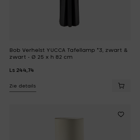
aan
h
je
82
mandje
cm
toe
aan
je
wenslijst
Bob Verhelst YUCCA Tafellamp °3, zwart &
zwart - Ø 25 x h 82 cm
Ls 244,74
Zie details
Voeg
Bob
Verhelst
YUCCA
Tafella
Voeg
°3,
Bob
zwart
Verhelst
&
YUCCA
zwart
Tafellam