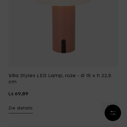
h
Ø
40.5
15
cm
x
toe
h
aan
22,5
je
cm
mandje
toe
aan
je
wenslijst
Villa Styles LED Lamp, roze - Ø 15 x h 22,5
cm
Ls 69,89
Zie details
Voeg
Result
Villa
verfijn
Styles
LED