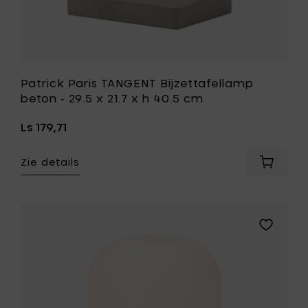
mandje
aan
je
wenslijst
Patrick Paris TANGENT Bijzettafellamp
beton - 29.5 x 21.7 x h 40.5 cm
Ls 179,71
Zie details
Voeg
Patrick
Paris
TANGEN
Bijzetta
Voeg
beton
Villa
-
Styles
29.5
LED
x
Lamp,
21.7
roze
x
-