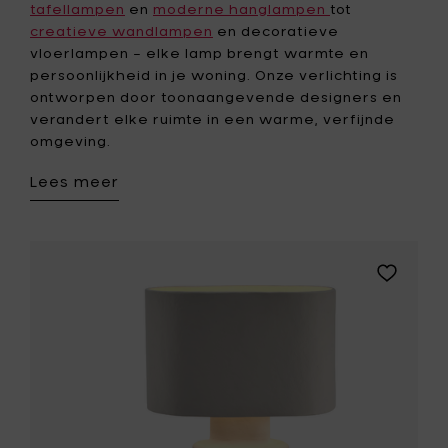
tafellampen
en
moderne hanglampen
tot
creatieve wandlampen
en decoratieve
vloerlampen – elke lamp brengt warmte en
persoonlijkheid in je woning. Onze verlichting is
ontworpen door toonaangevende designers en
verandert elke ruimte in een warme, verfijnde
omgeving.
Lees meer
Voeg
Marie
Michielss
EARTH
Tafellam
03,
wit
papier
mache
geometri