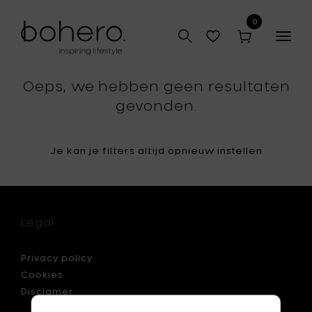
0
Togg
navig
Oeps, we hebben geen resultaten
gevonden.
Je kan je filters altijd opnieuw instellen
Legal
Privacy policy
Cookies
Disclamer