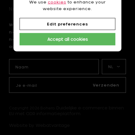
We use
cookies
to enhance your
Newsletter
website experience.
Edit preferences
Wil je als eerste op de hoogte zijn van onze
nieuwtjes? Schrijf je dan nu in voor onze
Accept all cookies
nieuwsbrief en krijg 10 € korting op je eerste
aankoop van minimum 75 €.
Naam
Mijn
taal
Je
e-
Verzenden
mail
Duidelijke e-commerce binnen
Copyright 2026 Bohero.
EU met ODR informatieplatform.
Website by Webatvantage