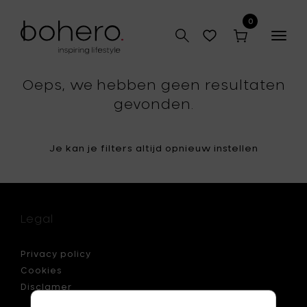
0
Togg
navig
Oeps, we hebben geen resultaten
gevonden.
Je kan je filters altijd opnieuw instellen
Legal
Privacy policy
Cookies
Disclamer