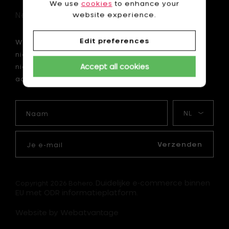
We use
cookies
to enhance your
Newsletter
website experience.
Edit preferences
Wil je als eerste op de hoogte zijn van onze
nieuwtjes? Schrijf je dan nu in voor onze
Accept all cookies
nieuwsbrief en krijg 10 € korting op je eerste
aankoop van minimum 75 €.
Naam
Mijn
taal
Je
e-
Verzenden
mail
Duidelijke e-commerce binnen
Copyright 2026 Bohero.
EU met ODR informatieplatform.
Website by Webatvantage