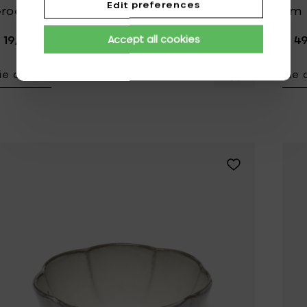
Edit preferences
roen
cm
 19,00
€ 4
Accept all cookies
ie details
Zie 
Voeg Pascale 
Voeg Sergio Her