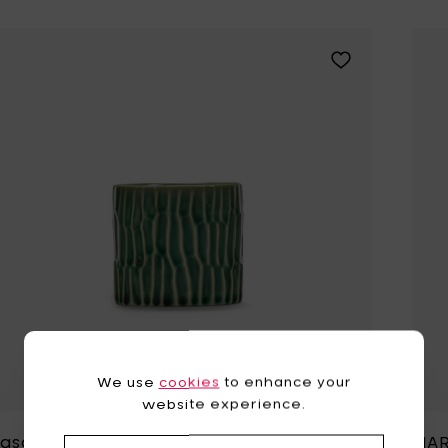
Voeg Pascale N
We use
cookies
to enhance your
website experience.
ascale Naessens VERDE LANZA Kom XS
MAR