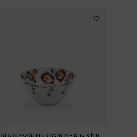
aessens VERDE LANZA Kom XS Groen toe aan je wenslijst
Voeg MARNI ANEMONE
NI ANEMONE MILK Kom M - Ø 15 x h 8