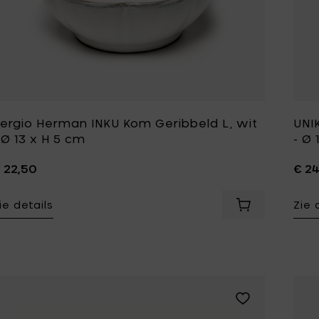
ergio Herman INKU Kom Geribbeld L, wit
UNI
 Ø 13 x H 5 cm
- Ø 
 22,50
€ 2
ie details
Zie 
Voeg Sergio He
Voeg Roos Van d