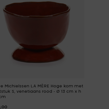
ie Michielssen LA MÈRE Hoge kom met
stuk S, venetiaans rood - Ø 13 cm x h
 cm
0,00