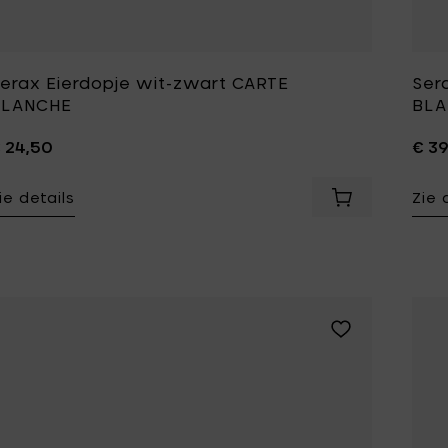
Tomorrowland
UMBROSA
Villa Styles
Vincent Van Duysen
erax Eierdopje wit-zwart CARTE
Ser
BLANCHE
BLA
WMF
Wouters & Hendrix
 24,50
€ 3
ie details
Zie 
Voeg Serax Ei
Voeg Pascale N