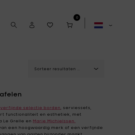
0
Alex Gabriëls
Anita Le Grelle
tafelen
Antonino Sciortino
Artek
n
verfijnde selectie borden
, serviessets,
t functionaliteit en esthetiek, met
ta Le Grelle en
Bela Silva
Marie Michielssen.
Bertrand Lejoly
t van een hoogwaardig merk of een verfijnde
Boxy's
Casual Avenue
ntvangen van gasten bijzonder maakt.