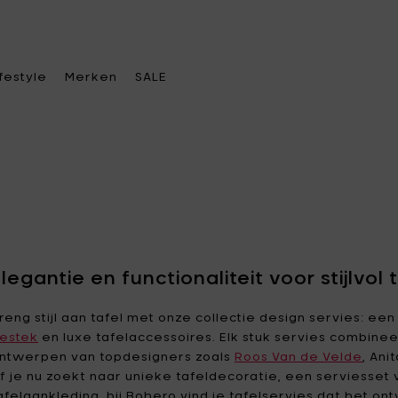
ifestyle
Merken
SALE
s een categorie
s een categorie
s een categorie
Kies een merk
e keuken
rasverwarming &
kendtassen
A di Alessi
Alessi
legantie en functionaliteit voor stijlvol 
rkoren
tafel
dtassen
Ann
Ann Van Hoey
reng stijl aan tafel met onze collectie design servies: ee
becue & accessoires
Demeulemeester
estek
en luxe tafelaccessoires. Elk stuk servies combineer
oratie
eren accessoires
fakkels & verlichting
ntwerpen van topdesigners zoals
Asa Selection
Roos Van de Velde
Bea Mombaers
, Ani
e office
telhangers
f je nu zoekt naar unieke tafeldecoratie, een serviesse
elvoeders
Blomus
Bob Verhelst
afelaankleding, bij Bohero vind je tafelservies dat het o