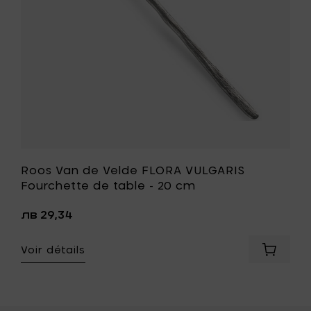
de
table
-
20
cm
à
votre
liste
de
souhait
Roos Van de Velde FLORA VULGARIS
Fourchette de table - 20 cm
t
лв 29,34
Voir détails
er
Ajouter
enghi
Roos
T
Van
de
Velde