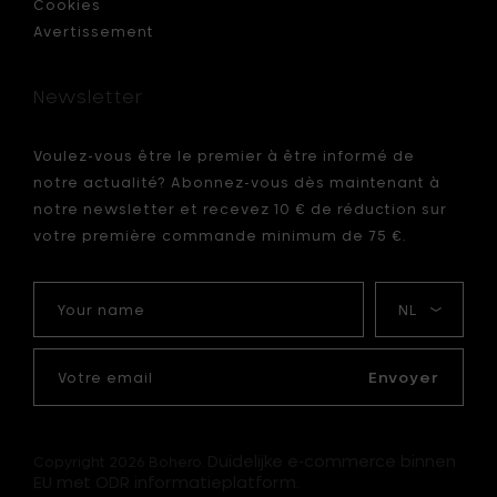
Cookies
Avertissement
Newsletter
Voulez-vous être le premier à être informé de
notre actualité? Abonnez-vous dès maintenant à
notre newsletter et recevez 10 € de réduction sur
votre première commande minimum de 75 €.
Your
Ma
name
langue
Votre
email
Envoyer
Duidelijke e-commerce binnen
Copyright 2026 Bohero.
EU met ODR informatieplatform.