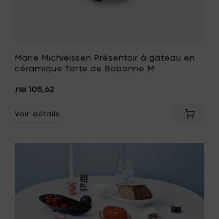
de
souhait
Marie Michielssen Présentoir à gâteau en
céramique Tarte de Bobonne M
лв 105,62
er
Voir détails
x
Ajouter
Marie
Michiel
Présento
à
WW
gâteau
en
cérami
Tarte
de
r
Bobonn