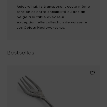
Aujourd'hui, ils transposent cette même
tension et cette sensibilité du design
belge à la table avec leur
exceptionnelle collection de vaisselle :
Les Objets Mouleversants.
Bestselles
r
Ajouter
nghi
Roos
Van
de
Velde
FLORA
ayures
VULGARIS
Fourchet