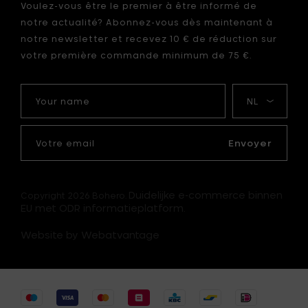
Voulez-vous être le premier à être informé de
notre actualité? Abonnez-vous dès maintenant à
notre newsletter et recevez 10 € de réduction sur
votre première commande minimum de 75 €.
Your
Ma
name
langue
Votre
email
Envoyer
Duidelijke e-commerce binnen
Copyright 2026 Bohero.
EU met ODR informatieplatform.
Website by Webatvantage