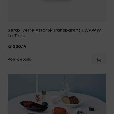
Serax Verre Astarté transparent | WAWW
La Table
kr 230,14
Voir détails
er
Ajouter
x
Serax
Verre
cho
Astarté
transpa
|
WW
WAWW
La
Table
à
votre