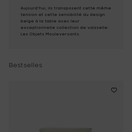
Aujourd'hui, ils transposent cette même
tension et cette sensibilité du design
belge à la table avec leur
exceptionnelle collection de vaisselle :
Les Objets Mouleversants.
Bestselles
r
Ajouter
Ottolengh
ELMI
FEAST
phore
Plat
S,
blanc/ray
bleues
en