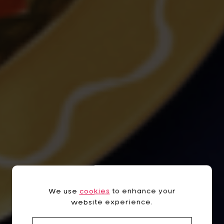
We use
cookies
to enhance your
website experience.