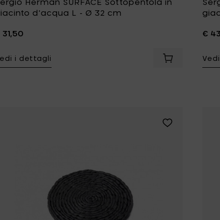
ergio Herman SURFACE Sottopentola in
Ser
iacinto d'acqua L - Ø 32 cm
gia
 31,50
€ 4
edi i dettagli
Vedi
Aggiungi Sergi
Aggiungi Sergio 