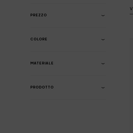
Grembiuli & strofinacci
V
Cestini raccolta
PREZZO
differenziata
Sottopentole & presine
COLORE
MATERIALE
PRODOTTO