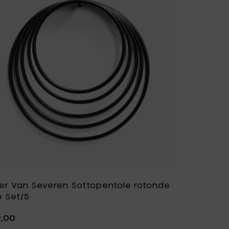
Fiskars Garden
Fiskars Home
Humble
Iittala
Kickpack
Koen Van Guijze
LegnoArt
Likami
Maarten Baas
Marcel Wolterinck
Mastrad
Merci for Serax
Muller Van Severen
Nendo by Valerie
Objects
Paola Navone
Pascale Naessens
ler Van Severen Sottopentole rotonde
Piet Boon
Plan C
e Set/5
Roos Van de Velde
San Pellegrino
9,00
Stelton
Studio Ottawa