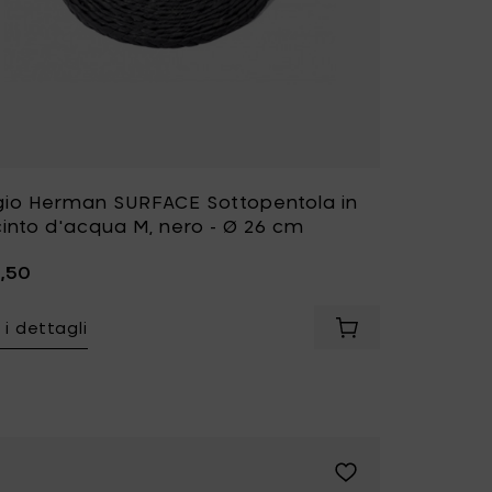
gio Herman SURFACE Sottopentola in
cinto d'acqua M, nero - Ø 26 cm
6,50
 i dettagli
o Herman SURFACE Sottopentola in giacinto d'acqua S, nero - 
Aggiungi Sergio H
Herman SURFACE Sottopentola in giacinto d'acqua L, nero - Ø 
Aggiungi Sergio Her