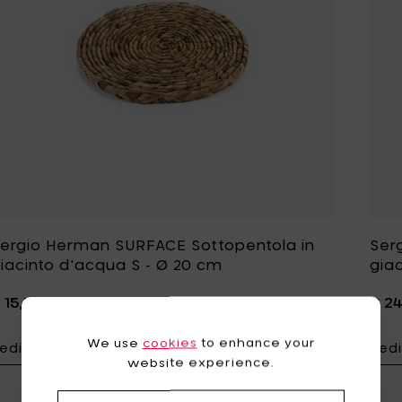
ergio Herman SURFACE Sottopentola in
Ser
iacinto d'acqua S - Ø 20 cm
gia
 15,50
€ 2
We use
cookies
to enhance your
edi i dettagli
Vedi
Aggiungi Sergi
website experience.