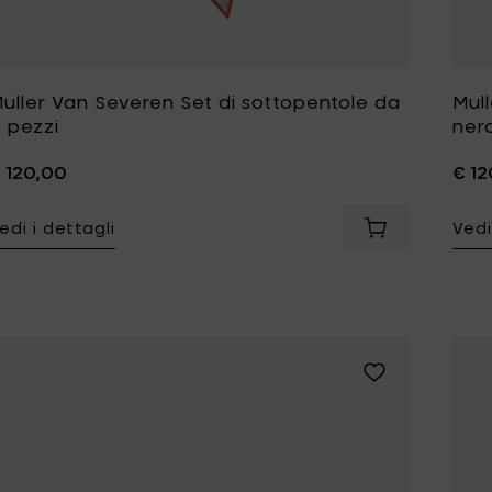
uller Van Severen Set di sottopentole da
Mul
 pezzi
ner
 120,00
€ 12
edi i dettagli
Vedi
Aggiungi Mulle
Aggiungi Sergio