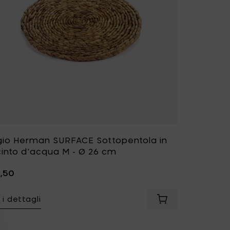
gio Herman SURFACE Sottopentola in
cinto d'acqua M - Ø 26 cm
4,50
 i dettagli
o Herman SURFACE Sottopentola in giacinto d'acqua S - Ø 20 
Aggiungi Sergio H