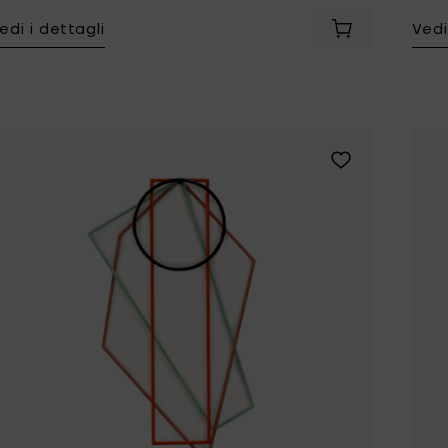
edi i dettagli
Vedi
Tomorrowland
UMBROSA
Aggiungi Mulle
Villa Styles
Vincent Van Duysen
WMF
Wouters & Hendrix
Aggiungi Muller 