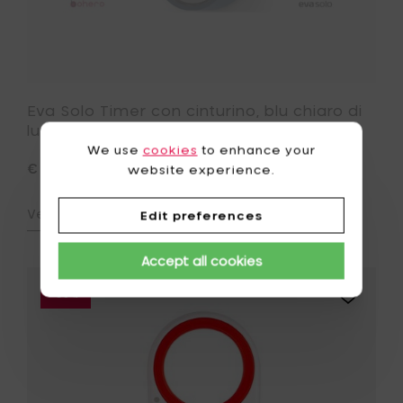
Eva Solo Timer con cinturino, blu chiaro di
luna
We use
cookies
to enhance your
€ 22,50
website experience.
Vedi i dettagli
Edit preferences
Accept all cookies
Aggiungi
-30%
Mastrad
Timer
e
dosatore
per
spaghett