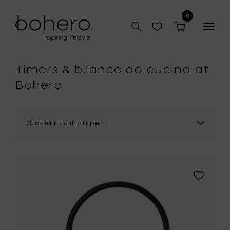
0
Togg
navig
Timers & bilance da cucina at
Bohero
Aggiungi
Zone
Denmark
SINGLES
Timer,
nero