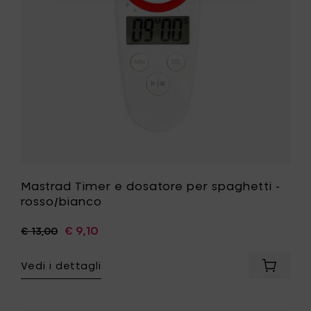
-
rosso/bi
alla
tua
lista
desideri
Mastrad Timer e dosatore per spaghetti -
rosso/bianco
€ 9,10
€ 13,00
Vedi i dettagli
Aggiung
Mastrad
Timer
e