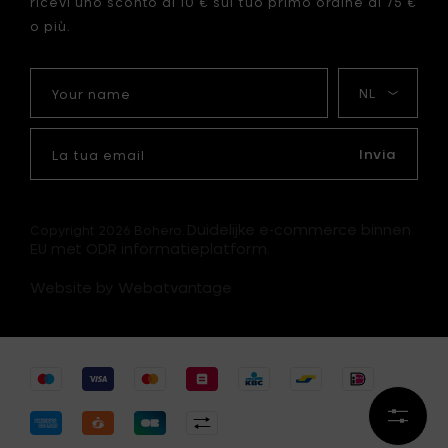
ricevi uno sconto di 10 € sul tuo primo ordine di 75 €
o più.
Your
La
name
mia
lingua
La
tua
Invia
email
Duidelijke e-commerce binnen
Copyright 2026 Bohero.
EU met ODR informatieplatform.
Website by Webatvantage
Affina
i