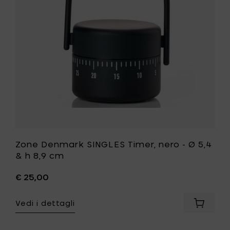
-
Ø
5,4
&
h
8,9
cm
alla
tua
lista
desideri
Zone Denmark SINGLES Timer, nero - Ø 5,4
& h 8,9 cm
€ 25,00
Vedi i dettagli
Aggiung
Zone
Denmar