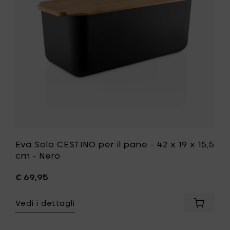
pane
-
42
x
19
x
15,5
cm
-
Nero
alla
tua
lista
desideri
Eva Solo CESTINO per il pane - 42 x 19 x 15,5
cm - Nero
€ 69,95
Vedi i dettagli
Aggiung
Eva
Solo