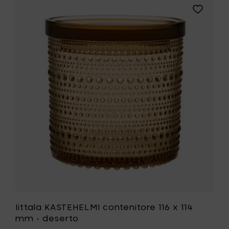
116
Aggiungi
x
Iittala
114
KASTEHEL
mm
contenito
-
116
traspar
x
al
114
carrello
mm
-
deserto
alla
tua
lista
desideri
Iittala KASTEHELMI contenitore 116 x 114
mm - deserto