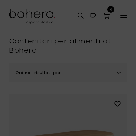
0
Togg
navig
Contenitori per alimenti at
Bohero
Aggiungi
Eva
Solo
CESTINO
per
il