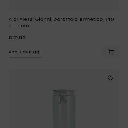
A di Alessi Gianni, barattolo ermetico, 140
cl - nero
€ 21,00
Vedi i dettagli
Aggiung
A
di
Alessi
Gianni,
Aggiungi
baratto
A
ermetic
di
140
Alessi
cl
Gianni,
-
barattolo
nero
ermetico,
al
200
carrello
cl
-