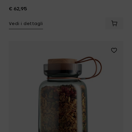
€ 62,95
Vedi i dettagli
Aggiung
Eva
Solo
SILHOUE
Conteni
Aggiungi
ermetic
Eva
-
Solo
1,0
SILHOUET
l
Contenito
al
ermetico
carrello
-
1,5
l
alla
tua
lista
desideri