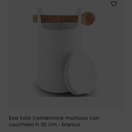
Conteni
Aggiungi
ermetic
Eva
-
Solo
2,0
Contenito
l
multiuso
al
con
carrello
cucchiaio
h
20
cm
-
bianco
alla
tua
lista
desideri
Eva Solo Contenitore multiuso con
cucchiaio h 20 cm - bianco