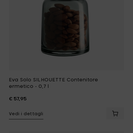
x
0,7
15,5
l
cm
alla
-
tua
Grigio
lista
elefant
desideri
al
carrello
Eva Solo SILHOUETTE Contenitore
ermetico - 0,7 l
€ 57,95
Vedi i dettagli
Aggiung
Eva
Solo
SILHOUE