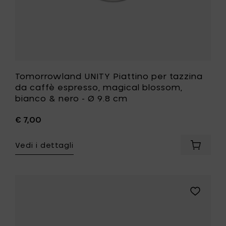
nero
-
Ø
9.8
cm
alla
tua
lista
Tomorrowland UNITY Piattino per tazzina
desideri
da caffè espresso, magical blossom,
bianco & nero - Ø 9.8 cm
€ 7,00
Vedi i dettagli
Aggiung
Tomorr
UNITY
Piattino
per
Aggiungi
tazzina
Pascale
da
Naessens
caffè
VERDE
espress