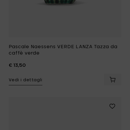
Pascale Naessens VERDE LANZA Tazza da
caffè verde
€ 13,50
Vedi i dettagli
Aggiung
Pascale
Naesse
VERDE
LANZA
Aggiungi
Tazza
Pascale
da
Naessens
caffè
VERDE
verde
LANZA