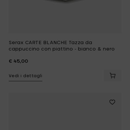
alla
tua
lista
desideri
Serax CARTE BLANCHE Tazza da
cappuccino con piattino - bianco & nero
€ 45,00
Vedi i dettagli
Aggiung
Serax
CARTE
BLANCH
Tazza
Aggiungi
da
Serax
cappuc
CARTE
con
BLANCHE
piattino
Tazza
-
da