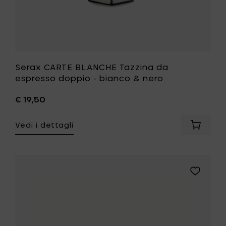
lista
desideri
Serax CARTE BLANCHE Tazzina da
espresso doppio - bianco & nero
€ 19,50
Vedi i dettagli
Aggiung
Serax
CARTE
BLANCH
Tazzina
Aggiungi
da
Tomorro
espress
UNITY
doppio
Tazza
-
da
bianco
tè,
&