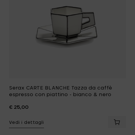
bianco
caffè
&
espresso
nero
con
al
piattino
carrello
-
bianco
&
nero
alla
tua
lista
desideri
Serax CARTE BLANCHE Tazza da caffè
espresso con piattino - bianco & nero
€ 25,00
Vedi i dettagli
Aggiung
Serax