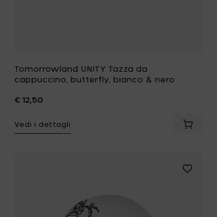
carrello
Tomorrowland UNITY Tazza da
cappuccino, butterfly, bianco & nero
€ 12,50
Vedi i dettagli
Aggiung
Tomorr
UNITY
Tazza
da
Aggiungi
cappucc
Tomorro
butterfl
UNITY
bianco
Piattino
&
per
nero
tazza