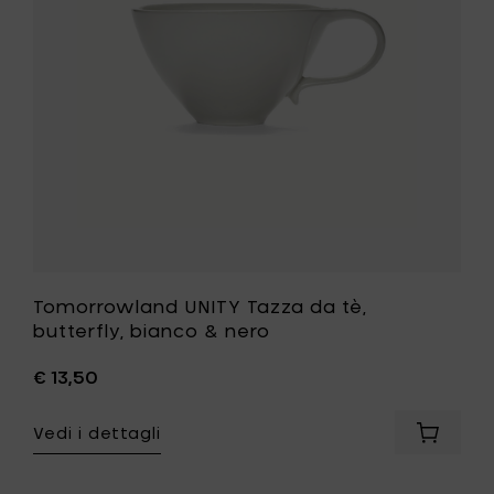
butterfly,
nero
bianco
al
&
carrello
nero
alla
tua
lista
desideri
Tomorrowland UNITY Tazza da tè,
butterfly, bianco & nero
€ 13,50
Vedi i dettagli
Aggiung
Tomorr
UNITY