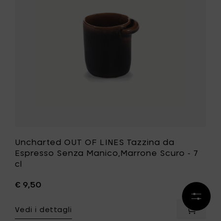
Bianco
da
Avorio
Espresso
-
Senza
7
Manico,M
cl
Scuro
al
-
carrello
7
cl
alla
tua
lista
desideri
Uncharted OUT OF LINES Tazzina da
Espresso Senza Manico,Marrone Scuro - 7
cl
€ 9,50
Affina
i
Vedi i dettagli
Aggiung
risultat