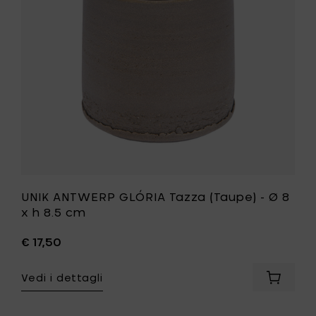
-
10.3
Ø
cm
8
al
x
carrello
h
8.5
cm
alla
tua
lista
desideri
UNIK ANTWERP GLÓRIA Tazza (Taupe) - Ø 8
x h 8.5 cm
€ 17,50
Vedi i dettagli
Aggiung
UNIK
ANTWER