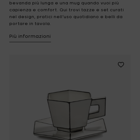
bevanda più lunga e una mug quando vuoi più
capienza e comfort. Qui trovi tazze e set curati
nel design, pratici nell’uso quotidiano e belli da
portare in tavola.
Più informazioni
Aggiungi
Serax
CARTE
BLANCHE
Tazza
da
cappucci
con
piattino
-
bianco
&
nero