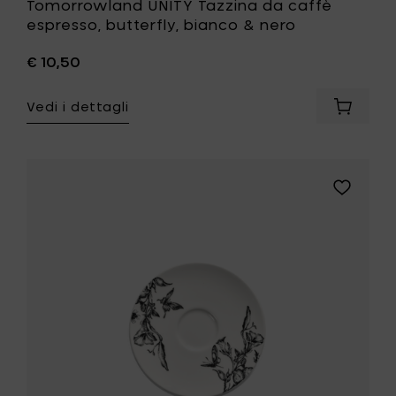
Tomorrowland UNITY Tazzina da caffè
espresso, butterfly, bianco & nero
€ 10,50
Vedi i dettagli
Aggiung
Tomorr
UNITY
Tazzina
da
Aggiungi
caffè
Tomorro
espress
UNITY
butterfl
Piattino
bianco
per
&
tazzina
nero
da
al
caffè
carrello
espresso,
magical
blossom,
bianco
&