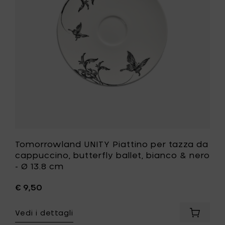
al
da
carrello
cappucci
butterfly
ballet,
bianco
&
nero
-
Ø
13.8
cm
alla
tua
lista
desideri
Tomorrowland UNITY Piattino per tazza da
cappuccino, butterfly ballet, bianco & nero
- Ø 13.8 cm
€ 9,50
Vedi i dettagli
Aggiung