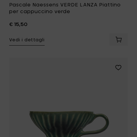
Pascale Naessens VERDE LANZA Piattino
per cappuccino verde
€ 15,50
Vedi i dettagli
Aggiung
Pascale
Naesse
VERDE
LANZA
Aggiungi
Piattino
Pascale
per
Naessens
cappuc
VERDE
verde
LANZA
al
Tazza
carrello
da
caffè
verde
alla
tua
lista
desideri