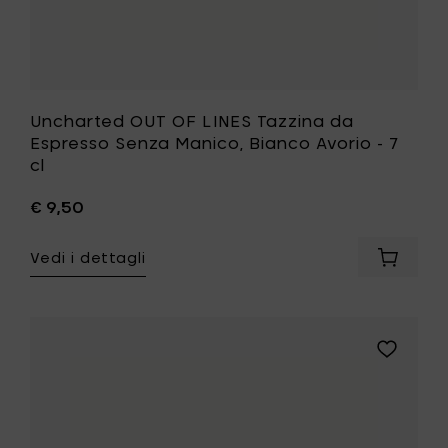
alla
tua
lista
desideri
Uncharted OUT OF LINES Tazzina da
Espresso Senza Manico, Bianco Avorio - 7
cl
€ 9,50
Vedi i dettagli
Aggiung
Unchart
OUT
OF
LINES
Aggiungi
Tazzina
Uncharte
da
OUT
Espress
OF
Senza
LINES
Manico,
Tazzina