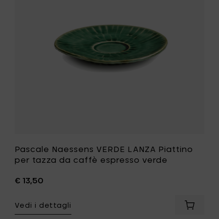
al
Piattino
carrello
per
tazza
da
caffè
espresso
verde
alla
tua
lista
desideri
Pascale Naessens VERDE LANZA Piattino
per tazza da caffè espresso verde
€ 13,50
Vedi i dettagli
Aggiung
Pascale