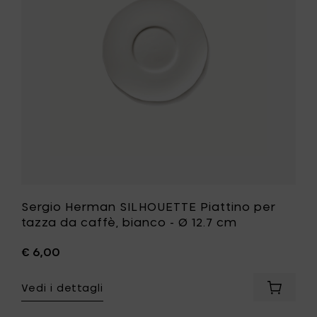
cl
tazza
al
da
carrello
caffè,
bianco
-
Ø
12.7
cm
alla
tua
lista
desideri
Sergio Herman SILHOUETTE Piattino per
tazza da caffè, bianco - Ø 12.7 cm
€ 6,00
Vedi i dettagli
Aggiung
Sergio