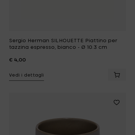
tua
lista
desideri
Sergio Herman SILHOUETTE Piattino per
tazzina espresso, bianco - Ø 10.3 cm
€ 4,00
Vedi i dettagli
Aggiung
Sergio
Herman
SILHOUE
Piattino
Aggiungi
per
UNIK
tazzina
ANTWERP
espress
GLÓRIA
bianco
Tazza
-
(Taupe)
Ø