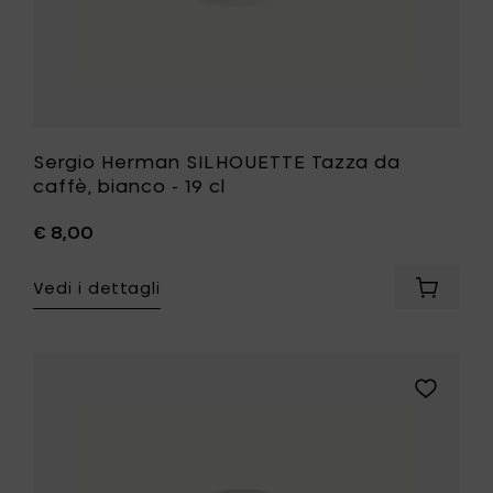
lista
desideri
Sergio Herman SILHOUETTE Tazza da
caffè, bianco - 19 cl
€ 8,00
Vedi i dettagli
Aggiung
Sergio
Herman
SILHOUE
Tazza
Aggiungi
da
Sergio
caffè,
Herman
bianco
SILHOUET
-
Piattino
19
per