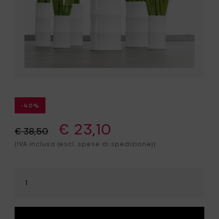
-40%
€ 23,10
€ 38,50
(IVA inclusa (escl. spese di spedizione))
Seleziona
la
quantità