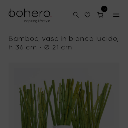
0
Togg
navig
Bamboo, vaso in bianco lucido,
h 36 cm - Ø 21 cm