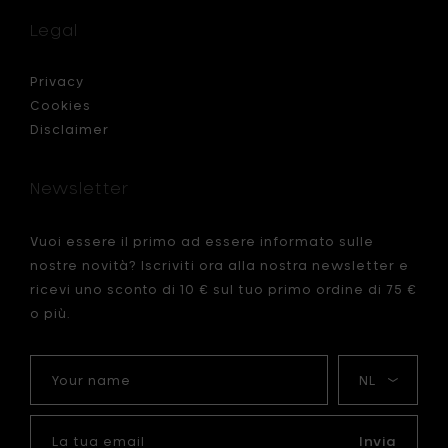
-
cucchiai
Legal
per
aperitiv
e
Privacy
antipas
Cookies
llo
(set
Disclaimer
di
4
pezzi)
Newsletter
al
carrello
Vuoi essere il primo ad essere informato sulle
nostre novità? Iscriviti ora alla nostra newsletter e
ricevi uno sconto di 10 € sul tuo primo ordine di 75 €
o più.
Your
La
name
mia
lingua
La
tua
Invia