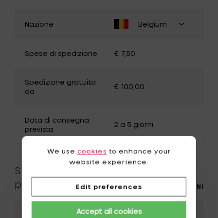
Nazione
Belgium
CAMBIA PAESE
Chiudi
selezion
Spese di spedizione
€ 7,50
paese d
consegn
Belgium
Germany
Spedizione gratuita
€ 100,00
France
Luxembourg
da
The Netherlands
Bulgaria
Data di consegna
Canada
Cyprus
2 a 5 giorni
prevista
Denmark
Estonia
We use
cookies
to enhance your
Finland
Greece
website experience.
Specifiche del
Hungary
Ireland
prodotto
Edit preferences
PIÙ INFORMAZIONI
Italy
Japan
Accept all cookies
Codice prodotto
91224/005
Latvia
Lithuania