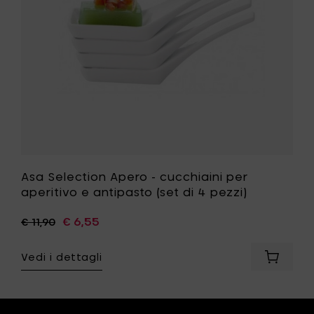
e
antipasto
(set
di
4
ri
pezzi)
alla
tua
lista
desideri
Asa Selection Apero - cucchiaini per
aperitivo e antipasto (set di 4 pezzi)
€ 6,55
€ 11,90
ngi
Vedi i dettagli
Aggiung
tion
Asa
Selecti
o,
Apero